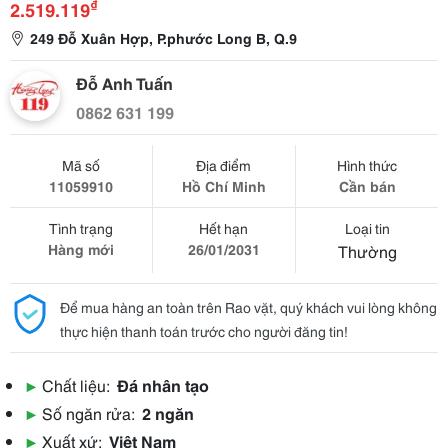
₫
2.519.119
249 Đỗ Xuân Hợp, P.phước Long B, Q.9
Đỗ Anh Tuấn
0862 631 199
Mã số
Địa điểm
Hình thức
11059910
Hồ Chí Minh
Cần bán
Tình trạng
Hết hạn
Loại tin
Hàng mới
26/01/2031
Thường
Để mua hàng an toàn trên Rao vặt, quý khách vui lòng không
thực hiện thanh toán trước cho người đăng tin!
▶
Chất liệu:
Đá nhân tạo
▶
Số ngăn rửa:
2 ngăn
▶
Xuất xứ:
Việt Nam