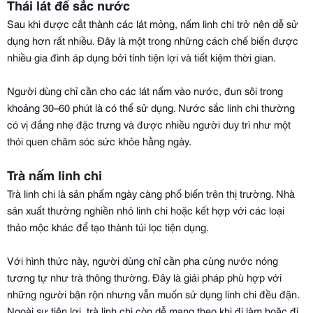
Thái lát để sắc nước
Sau khi được cắt thành các lát mỏng, nấm linh chi trở nên dễ sử
dụng hơn rất nhiều. Đây là một trong những cách chế biến được
nhiều gia đình áp dụng bởi tính tiện lợi và tiết kiệm thời gian.
Người dùng chỉ cần cho các lát nấm vào nước, đun sôi trong
khoảng 30–60 phút là có thể sử dụng. Nước sắc linh chi thường
có vị đắng nhẹ đặc trưng và được nhiều người duy trì như một
thói quen chăm sóc sức khỏe hằng ngày.
Trà nấm linh chi
Trà linh chi là sản phẩm ngày càng phổ biến trên thị trường. Nhà
sản xuất thường nghiền nhỏ linh chi hoặc kết hợp với các loại
thảo mộc khác để tạo thành túi lọc tiện dụng.
Với hình thức này, người dùng chỉ cần pha cùng nước nóng
tương tự như trà thông thường. Đây là giải pháp phù hợp với
những người bận rộn nhưng vẫn muốn sử dụng linh chi đều đặn.
Ngoài sự tiện lợi, trà linh chi còn dễ mang theo khi đi làm hoặc đi