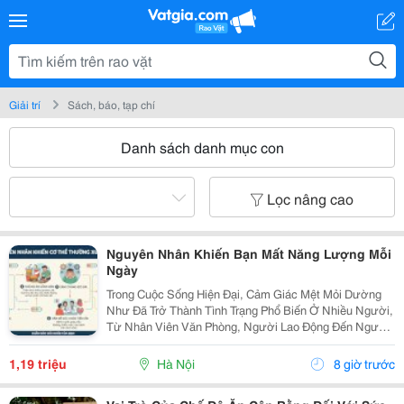
Giải trí
Sách, báo, tạp chí
Danh sách danh mục con
Lọc nâng cao
Nguyên Nhân Khiến Bạn Mất Năng Lượng Mỗi
Ngày
Trong Cuộc Sống Hiện Đại, Cảm Giác Mệt Mỏi Dường
Như Đã Trở Thành Tình Trạng Phổ Biến Ở Nhiều Người,
Từ Nhân Viên Văn Phòng, Người Lao Động Đến Người
Cao Tuổi. Không Ít Người Thức Dậy Sau Một Giấc Ngủ
Dài Nhưng Vẫn Cảm Thấy Uể Oải, Thiếu Năng Lượng...
1,19 triệu
Hà Nội
8 giờ trước