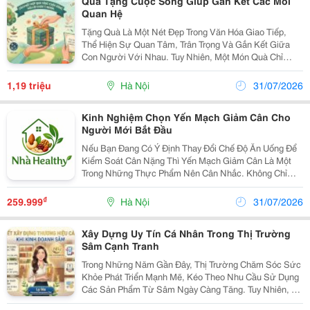
Quà Tặng Cuộc Sống Giúp Gắn Kết Các Mối
Quan Hệ
Tặng Quà Là Một Nét Đẹp Trong Văn Hóa Giao Tiếp,
Thể Hiện Sự Quan Tâm, Trân Trọng Và Gắn Kết Giữa
Con Người Với Nhau. Tuy Nhiên, Một Món Quà Chỉ
Thực Sự Trở Nên Đáng Nhớ Khi Đi Kèm Với Những Lời
Chúc Chân Thành Và Phù Hợp. Dù Là Món Quà Dành
1,19 triệu
Hà Nội
31/07/2026
Cho...
Kinh Nghiệm Chọn Yến Mạch Giảm Cân Cho
Người Mới Bắt Đầu
Nếu Bạn Đang Có Ý Định Thay Đổi Chế Độ Ăn Uống Để
Kiểm Soát Cân Nặng Thì Yến Mạch Giảm Cân Là Một
Trong Những Thực Phẩm Nên Cân Nhắc. Không Chỉ
Giàu Chất Xơ, Yến Mạch Còn Dễ Chế Biến, Phù Hợp
Với Nhiều Đối Tượng Như Dân Văn Phòng, Người Tập
₫
259.999
Hà Nội
31/07/2026
Gym Hay...
Xây Dựng Uy Tín Cá Nhân Trong Thị Trường
Sâm Cạnh Tranh
Trong Những Năm Gần Đây, Thị Trường Chăm Sóc Sức
Khỏe Phát Triển Mạnh Mẽ, Kéo Theo Nhu Cầu Sử Dụng
Các Sản Phẩm Từ Sâm Ngày Càng Tăng. Tuy Nhiên, Để
Thành Công Trong Lĩnh Vực Kinh Doanh Nhân Sâm Hàn