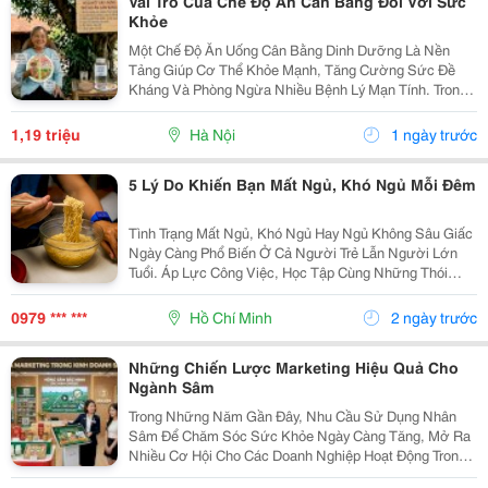
Vai Trò Của Chế Độ Ăn Cân Bằng Đối Với Sức
Khỏe
Một Chế Độ Ăn Uống Cân Bằng Dinh Dưỡng Là Nền
Tảng Giúp Cơ Thể Khỏe Mạnh, Tăng Cường Sức Đề
Kháng Và Phòng Ngừa Nhiều Bệnh Lý Mạn Tính. Trong
Bối Cảnh Ngày Càng Nhiều Người Quan Tâm Đến Lối
Sống Lành Mạnh, Việc Kết Hợp Dinh Dưỡng Với Các
1,19 triệu
Hà Nội
1 ngày trước
Phương Pháp...
5 Lý Do Khiến Bạn Mất Ngủ, Khó Ngủ Mỗi Đêm
Tình Trạng Mất Ngủ, Khó Ngủ Hay Ngủ Không Sâu Giấc
Ngày Càng Phổ Biến Ở Cả Người Trẻ Lẫn Người Lớn
Tuổi. Áp Lực Công Việc, Học Tập Cùng Những Thói
Quen Sinh Hoạt Thiếu Khoa Học Là Nguyên Nhân Khiến
Nhiều Người Thường Xuyên Thức Khuya, Mệt Mỏi Sau
0979 *** ***
Hồ Chí Minh
2 ngày trước
Khi...
Những Chiến Lược Marketing Hiệu Quả Cho
Ngành Sâm
Trong Những Năm Gần Đây, Nhu Cầu Sử Dụng Nhân
Sâm Để Chăm Sóc Sức Khỏe Ngày Càng Tăng, Mở Ra
Nhiều Cơ Hội Cho Các Doanh Nghiệp Hoạt Động Trong
Lĩnh Vực Này. Tuy Nhiên, Để Tạo Dựng Chỗ Đứng Trên