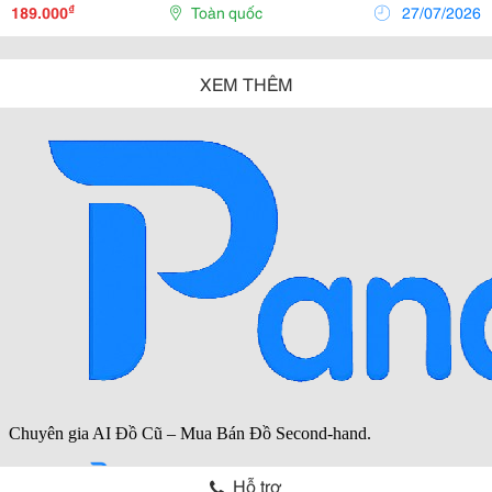
Hợp Cho Tập Luyện, Thi Đấu Và Các Hoạt Động Thể...
₫
189.000
Toàn quốc
27/07/2026
XEM THÊM
Hỗ trợ