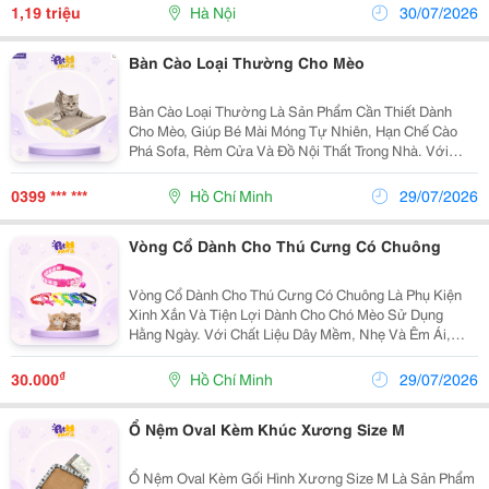
Quốc , Chất Lượng Sản Phẩm Thôi Là Chưa Đủ.
1,19 triệu
Hà Nội
30/07/2026
Người...
Bàn Cào Loại Thường Cho Mèo
Bàn Cào Loại Thường Là Sản Phẩm Cần Thiết Dành
Cho Mèo, Giúp Bé Mài Móng Tự Nhiên, Hạn Chế Cào
Phá Sofa, Rèm Cửa Và Đồ Nội Thất Trong Nhà. Với
Chất Liệu Giấy Tổ Ong Bền Chắc, Thiết Kế Cong Nhẹ
Thoải Mái, Sản Phẩm Vừa Là Nơi Cào Móng Vừa Là
0399 *** ***
Hồ Chí Minh
29/07/2026
Chỗ Nằm...
Vòng Cổ Dành Cho Thú Cưng Có Chuông
Vòng Cổ Dành Cho Thú Cưng Có Chuông Là Phụ Kiện
Xinh Xắn Và Tiện Lợi Dành Cho Chó Mèo Sử Dụng
Hằng Ngày. Với Chất Liệu Dây Mềm, Nhẹ Và Êm Ái,
Sản Phẩm Giúp Thú Cưng Thoải Mái Khi Đeo Mà Không
Gây Khó Chịu. Thiết Kế Có Chuông Cảnh Báo Giúp Sen
₫
30.000
Hồ Chí Minh
29/07/2026
Dễ Dàng...
Ổ Nệm Oval Kèm Khúc Xương Size M
Ổ Nệm Oval Kèm Gối Hình Xương Size M Là Sản Phẩm