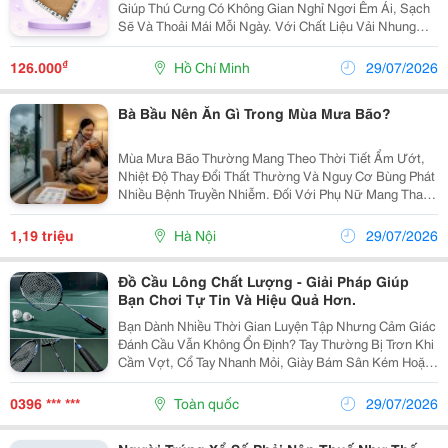
Giúp Thú Cưng Có Không Gian Nghỉ Ngơi Êm Ái, Sạch
Sẽ Và Thoải Mái Mỗi Ngày. Với Chất Liệu Vải Nhung
Mềm Mịn, Thiết Kế Thành Nệm Bao Quanh Chắc Chắn
Và Gối Xương Dễ Thương Đi Kèm, Sản Phẩm Phù Hợp
₫
126.000
Hồ Chí Minh
29/07/2026
Cho...
Bà Bầu Nên Ăn Gì Trong Mùa Mưa Bão?
Mùa Mưa Bão Thường Mang Theo Thời Tiết Ẩm Ướt,
Nhiệt Độ Thay Đổi Thất Thường Và Nguy Cơ Bùng Phát
Nhiều Bệnh Truyền Nhiễm. Đối Với Phụ Nữ Mang Thai,
Đây Là Giai Đoạn Cần Được Chăm Sóc Cẩn Thận Vì
Sức Khỏe Của Mẹ Ảnh Hưởng Trực Tiếp Đến Sự Phát
1,19 triệu
Hà Nội
29/07/2026
Triển...
Đồ Cầu Lông Chất Lượng - Giải Pháp Giúp
Bạn Chơi Tự Tin Và Hiệu Quả Hơn.
Bạn Dành Nhiều Thời Gian Luyện Tập Nhưng Cảm Giác
Đánh Cầu Vẫn Không Ổn Định? Tay Thường Bị Trơn Khi
Cầm Vợt, Cổ Tay Nhanh Mỏi, Giày Bám Sân Kém Hoặc
Quần Áo Bí Bách Khiến Việc Di Chuyển Trở Nên Khó
Khăn? Đây Là Tình Trạng Mà Rất Nhiều Người Chơi...
0396 *** ***
Toàn quốc
29/07/2026