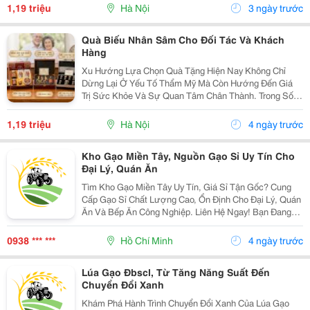
Thị Trường Và Phát Triển Bền Vững, Chất Lượng Sản
1,19 triệu
Hà Nội
3 ngày trước
Phẩm...
Quà Biếu Nhân Sâm Cho Đối Tác Và Khách
Hàng
Xu Hướng Lựa Chọn Quà Tặng Hiện Nay Không Chỉ
Dừng Lại Ở Yếu Tố Thẩm Mỹ Mà Còn Hướng Đến Giá
Trị Sức Khỏe Và Sự Quan Tâm Chân Thành. Trong Số
Nhiều Lựa Chọn, Nhân Sâm Luôn Được Đánh Giá Là
Món Quà Sang Trọng, Thiết Thực Và Phù Hợp Với
1,19 triệu
Hà Nội
4 ngày trước
Nhiều Đối...
Kho Gạo Miền Tây, Nguồn Gạo Sỉ Uy Tín Cho
Đại Lý, Quán Ăn
Tìm Kho Gạo Miền Tây Uy Tín, Giá Sỉ Tận Gốc? Cung
Cấp Gạo Sỉ Chất Lượng Cao, Ổn Định Cho Đại Lý, Quán
Ăn Và Bếp Ăn Công Nghiệp. Liên Hệ Ngay! Bạn Đang
Chuẩn Bị Mở Đại Lý Kinh Doanh Gạo Hoặc Tìm Kiếm
Nguồn Nguyên Liệu Chất Lượng, Ổn Định Cho Quán...
0938 *** ***
Hồ Chí Minh
4 ngày trước
Lúa Gạo Đbscl, Từ Tăng Năng Suất Đến
Chuyển Đổi Xanh
Khám Phá Hành Trình Chuyển Đổi Xanh Của Lúa Gạo