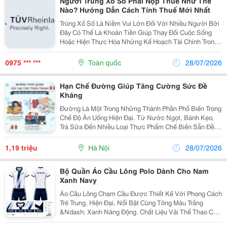
Người Trúng Xổ Số Phải Nộp Thuế Như Thế
Nào? Hướng Dẫn Cách Tính Thuế Mới Nhất
Trúng Xổ Số Là Niềm Vui Lớn Đối Với Nhiều Người Bởi
Đây Có Thể Là Khoản Tiền Giúp Thay Đổi Cuộc Sống
Hoặc Hiện Thực Hóa Những Kế Hoạch Tài Chính Trong
Tương Lai. Tuy Nhiên, Bên Cạnh Việc Nhận Thưởng,
Nhiều Người Vẫn Băn Khoăn Người Trúng Xổ Số Phải...
0975 *** ***
Toàn quốc
28/07/2026
Hạn Chế Đường Giúp Tăng Cường Sức Đề
Kháng
Đường Là Một Trong Những Thành Phần Phổ Biến Trong
Chế Độ Ăn Uống Hiện Đại. Từ Nước Ngọt, Bánh Kẹo,
Trà Sữa Đến Nhiều Loại Thực Phẩm Chế Biến Sẵn Đều
Chứa Lượng Đường Đáng Kể. Mặc Dù Đường Cung
Cấp Năng Lượng Cho Cơ Thể, Nhưng Nếu Tiêu Thụ
1,19 triệu
Hà Nội
28/07/2026
Quá Mức...
Bộ Quần Áo Cầu Lông Polo Dành Cho Nam
Xanh Navy
Áo Cầu Lông Chạm Cầu Được Thiết Kế Với Phong Cách
Trẻ Trung, Hiện Đại, Nổi Bật Cùng Tông Màu Trắng
&Ndash; Xanh Năng Động. Chất Liệu Vải Thể Thao Cao
Cấp Giúp Thấm Hút Mồ Hôi Tốt, Co Giãn Thoải Mái, Phù