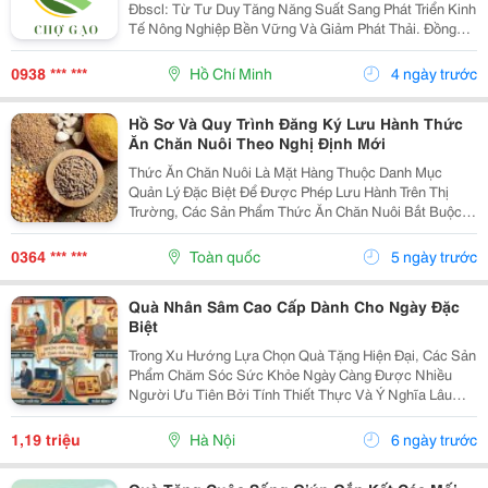
Đbscl: Từ Tư Duy Tăng Năng Suất Sang Phát Triển Kinh
Tế Nông Nghiệp Bền Vững Và Giảm Phát Thải. Đồng
Bằng Sông Cửu Long (Đbscl) Từ Lâu Đã Khẳng Định Vị
Thế Là Vựa Lúa Lớn Nhất Cả Nước, Đóng Vai Trò...
0938 *** ***
Hồ Chí Minh
4 ngày trước
Hồ Sơ Và Quy Trình Đăng Ký Lưu Hành Thức
Ăn Chăn Nuôi Theo Nghị Định Mới
Thức Ăn Chăn Nuôi Là Mặt Hàng Thuộc Danh Mục
Quản Lý Đặc Biệt Để Được Phép Lưu Hành Trên Thị
Trường, Các Sản Phẩm Thức Ăn Chăn Nuôi Bắt Buộc
Phải Được Đăng Ký Lưu Hành Theo Quy Định Pháp
Luật. Xem Nhanh 1. Tại Sao Cần Đăng Ký Lưu Hành
0364 *** ***
Toàn quốc
5 ngày trước
Thức Ăn...
Quà Nhân Sâm Cao Cấp Dành Cho Ngày Đặc
Biệt
Trong Xu Hướng Lựa Chọn Quà Tặng Hiện Đại, Các Sản
Phẩm Chăm Sóc Sức Khỏe Ngày Càng Được Nhiều
Người Ưu Tiên Bởi Tính Thiết Thực Và Ý Nghĩa Lâu
Dài. Nhân Sâm Là Một Trong Những Lựa Chọn Nổi Bật
Nhờ Giá Trị Dinh Dưỡng, Hình Thức Sang Trọng Và
1,19 triệu
Hà Nội
6 ngày trước
Thông...