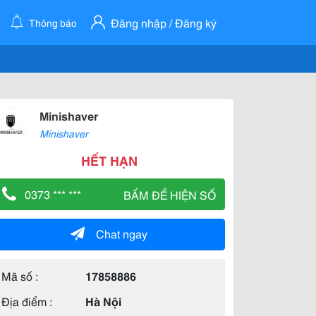
Đăng nhập / Đăng ký
Thông báo
Minishaver
Minishaver
HẾT HẠN
0373 *** ***
BẤM ĐỂ HIỆN SỐ
Chat ngay
Mã số :
17858886
Địa điểm :
Hà Nội