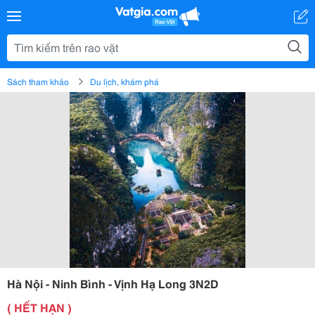
Sách tham khảo
Du lịch, khám phá
Hà Nội - Ninh Bình - Vịnh Hạ Long 3N2D
( HẾT HẠN )