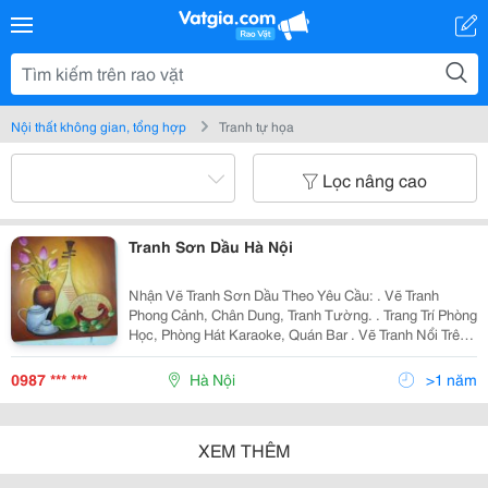
Nội thất không gian, tổng hợp
Tranh tự họa
Lọc nâng cao
Tranh Sơn Dầu Hà Nội
Nhận Vẽ Tranh Sơn Dầu Theo Yêu Cầu: . Vẽ Tranh
Phong Cảnh, Chân Dung, Tranh Tường. . Trang Trí Phòng
Học, Phòng Hát Karaoke, Quán Bar . Vẽ Tranh Nổi Trên
Tường, Đắp Phù Điêu . Đặc Biệt Với Tranh 3D... Khuyến
Mại Vớ
0987 *** ***
Hà Nội
>1 năm
XEM THÊM