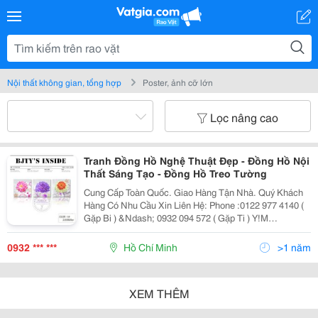
Nội thất không gian, tổng hợp
Poster, ảnh cỡ lớn
Lọc nâng cao
Tranh Đồng Hồ Nghệ Thuật Đẹp - Đồng Hồ Nội
Thất Sáng Tạo - Đồng Hồ Treo Tường
Cung Cấp Toàn Quốc. Giao Hàng Tận Nhà. Quý Khách
Hàng Có Nhu Cầu Xin Liên Hệ: Phone :0122 977 4140 (
Gặp Bi ) &Ndash; 0932 094 572 ( Gặp Ti ) Y!M
:Bjty_Style99 Hoặc Bjty_Style_Vn Các Bạn Có Thể Ghé
Web Của Shop Để Được Xem Nhiều Mẫu Hà
0932 *** ***
Hồ Chí Minh
>1 năm
XEM THÊM