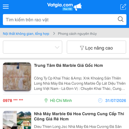
Nội thất không gian, tổng hợp
Phong cách nguyên thủy
Lọc nâng cao
Trung Tâm Đá Marble Giá Gốc Hcm
Công Ty Cp Khai Thác &Amp; Xnk Khoáng Sản Thiên
Long Nhà Máy Đá Hoa Cương Marble Ốp Lát Diệu Thiên
Long Việt Nam - Là Đơn Vị : Chuyên Khai Thác, Cung
Cấp, Tư Vấn Thiết Kế, Thi Công, Sửa Chữa , Chống
Thấm , Đánh Bóng, Đá Cẩm Thạch ( Mable ),
0978 *** ***
Hồ Chí Minh
31/07/2026
Nhà Máy Marble Đá Hoa Cương Cung Cấp Thi
Công Giá Rẽ Hcm
Dieu Thien Long Jsc Nhà Máy Đá Hoa Cương Đá Sân