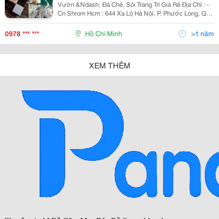
Vườn &Ndash; Đá Chẻ, Sỏi Trang Trí Giá Rẽ Địa Chỉ : -
Cn Shrom Hcm : 644 Xa Lộ Hà Nội, P. Phước Long, Q9.
- Mỏ Nhà Máy : Quỳ Hợp, Nghệ An - Mst : 2900862009 -
Liên Hệ Đt : 0978 577 049
0978 *** ***
Hồ Chí Minh
>1 năm
XEM THÊM