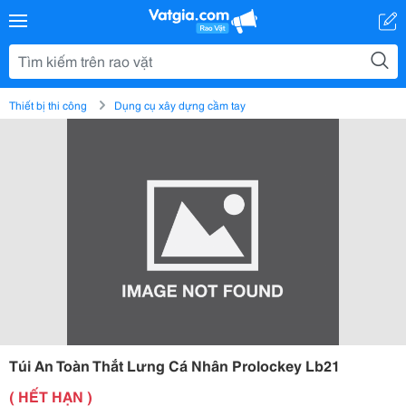
Thiết bị thi công
Dụng cụ xây dựng cầm tay
Túi An Toàn Thắt Lưng Cá Nhân Prolockey Lb21
( HẾT HẠN )