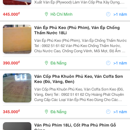
Xuất Ván Ép (Plywood) Làm Ván Cốp Pha Xây Dựng,
Ván Cốt Pha Dùng Cho Ngành Xây Dựng : Phủ Keo, Phủ
Phim Chúng Tôi Chuyên Cung Cấp Các Loại
₫
445.000
Hồ Chí Minh
>1 năm
Ván Ép Phủ Keo (Phủ Phim), Ván Ép Chống
Thấm Nước 18Li
Ván Ép Phủ Keo (Phủ Phim), Ván Ép Chống Thấm Nước
Tel : 0902 51 61 62 Ván Phủ Keo Chống Thấm Nước,
Chịu Nước Cao, Chống Cong Vênh, Mối Mọt, Độ Ẩm Ổn
Định... Ván Phủ Keo Dùng Cho Các Công Trình, Hạng
Mục - Ván Ép Phủ Keo, Ván Cốp Pha Phủ Keo
₫
390.000
Đà Nẵng
>1 năm
Ván Cốp Pha Khuôn Phủ Keo, Ván Coffa Sơn
Keo (Đỏ, Vàng, Đen)
Ván Cốp Pha Khuôn Phủ Keo, Ván Coffa Sơn Keo (Đỏ,
Vàng, Đen) Tel : 0902 51 61 62 Cty Hoàng Phát Chuyên
Cung Cấp Các Loại Ván Ép Phủ Keo Dùng Cho Các
Hạng Mục Khác Nhau. Ván Ép Phủ Keo Được Dùng Cho
Ngành Sản Xuất Đóng Nội Thất - Ngành Xây Dựng
₫
345.000
Đà Nẵng
>1 năm
Ván Phủ Phim 18Li, Cốt Pha Phủ Phim Gỗ