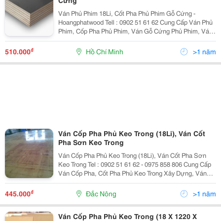
Cứng
Ván Phủ Phim 18Li, Cốt Pha Phủ Phim Gỗ Cứng -
Hoangphatwood Tell : 0902 51 61 62 Cung Cấp Ván Phủ
Phim, Cốp Pha Phủ Phim, Ván Gỗ Cứng Phủ Phim, Ván
Phủ Phim Xây Dựng * Thông Số Kỹ Thuật Ván Phủ Phim
- Trong Lượng 34 - 35Kg - Gỗ Ép Ván
₫
510.000
Hồ Chí Minh
>1 năm
Ván Cốp Pha Phủ Keo Trong (18Li), Ván Cốt
Pha Sơn Keo Trong
Ván Cốp Pha Phủ Keo Trong (18Li), Ván Cốt Pha Sơn
Keo Trong Tel : 0902 51 61 62 - 0975 858 806 Cung Cấp
Ván Cốp Pha, Cốt Pha Phủ Keo Trong Xây Dựng, Ván
Được Sử Dụng Thay Thế Các Loại Ván Cốp Pha Ngày
Xưa : Ván Tôn, Ván Sắt, Ván Cây Gỗ...
₫
445.000
Đắc Nông
>1 năm
Ván Cốp Pha Phủ Keo Trong (18 X 1220 X