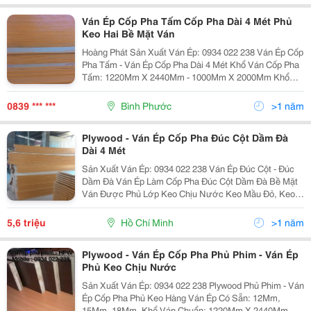
Ván Ép Cốp Pha Tấm Cốp Pha Dài 4 Mét Phủ
Keo Hai Bề Mặt Ván
Hoàng Phát Sản Xuất Ván Ép: 0934 022 238 Ván Ép Cốp
Pha Tấm - Ván Ép Cốp Pha Dài 4 Mét Khổ Ván Cốp Pha
Tấm: 1220Mm X 2440Mm - 1000Mm X 2000Mm Khổ
Ván Cốp Pha Dài 4 Mét: 200Mm X 4000Mm Và Đến
600Mm X 4000Mm Độ Dày Ván Ép Cốp Pha Dày 4 M
0839 *** ***
Bình Phước
>1 năm
Plywood - Ván Ép Cốp Pha Đúc Cột Dầm Đà
Dài 4 Mét
Sản Xuất Ván Ép: 0934 022 238 Ván Ép Đúc Cột - Đúc
Dầm Đà Ván Ép Làm Cốp Pha Đúc Cột Dầm Đà Bề Mặt
Ván Được Phủ Lớp Keo Chịu Nước Keo Mầu Đỏ, Keo
Mầu Vàng, Keo Trong Khổ Ván Ép Rộng Và Dài Từ:
200Mm X 4000Mm Cho Đến 600Mm X 4000Mm Đ
5,6 triệu
Hồ Chí Minh
>1 năm
Plywood - Ván Ép Cốp Pha Phủ Phim - Ván Ép
Phủ Keo Chịu Nước
Sản Xuất Ván Ép: 0934 022 238 Plywood Phủ Phim - Ván
Ép Cốp Pha Phủ Keo Hàng Ván Ép Có Sẵn: 12Mm,
15Mm, 18Mm, Khổ Ván Chuẩn: 1220Mm X 2440Mm