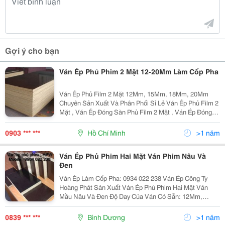
Gợi ý cho bạn
Ván Ép Phủ Phim 2 Mặt 12-20Mm Làm Cốp Pha
Ván Ép Phủ Film 2 Mặt 12Mm, 15Mm, 18Mm, 20Mm
Chuyên Sản Xuất Và Phân Phối Sỉ Lẻ Ván Ép Phủ Film 2
Mặt , Ván Ép Đóng Sàn Phủ Film 2 Mặt , Ván Ép Đóng
Cốp Pha Xây Dựng, Ván Ép Chống Ẩm Chịu Nước Quy
Cách 12Mm X1220Mmx2440Mm 15Mm X1220Mmx244
0903 *** ***
Hồ Chí Minh
>1 năm
Ván Ép Phủ Phim Hai Mặt Ván Phim Nâu Và
Đen
Ván Ép Làm Cốp Pha: 0934 022 238 Ván Ép Công Ty
Hoàng Phát Sản Xuất Ván Ép Phủ Phim Hai Mặt Ván
Mầu Nâu Và Đen Độ Day Của Ván Có Sẵn: 12Mm,
15Mm, 18Mm Khổ Ván Chuẩn: 1220Mm X 2440Mm Độ
Ẩm: 10% - 12% Gỗ: Hard Wood, Tạp Cứng - Keo
0839 *** ***
Bình Dương
>1 năm