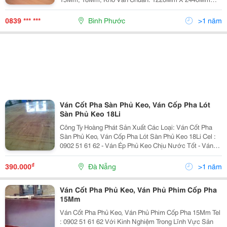
Khổ Ván Ép Cốp Pha Phủ Keo: 1000Mm X 2000Mm
&Amp; 1220Mm X 2440Mm Ván Ép Cốp Pha Phủ Phim -
0839 *** ***
Bình Phước
>1 năm
Ván Cốt Pha Sàn Phủ Keo, Ván Cốp Pha Lót
Sàn Phủ Keo 18Li
Công Ty Hoàng Phát Sản Xuất Các Loại: Ván Cốt Pha
Sàn Phủ Keo, Ván Cốp Pha Lót Sàn Phủ Keo 18Li Cel :
0902 51 61 62 - Ván Ép Phủ Keo Chịu Nước Tốt - Ván
Ép Kháng Nước - Ván Ép Chống Thấm Nước - Ván Ép
Phủ Keo Giá Rẻ - Ván Ép Phủ
₫
390.000
Đà Nẵng
>1 năm
Ván Cốt Pha Phủ Keo, Ván Phủ Phim Cốp Pha
15Mm
Ván Cốt Pha Phủ Keo, Ván Phủ Phim Cốp Pha 15Mm Tel
: 0902 51 61 62 Với Kinh Nghiệm Trong Lĩnh Vực Sản