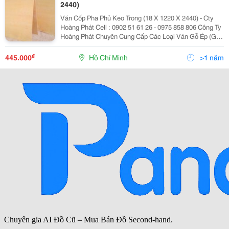
2440)
Ván Cốp Pha Phủ Keo Trong (18 X 1220 X 2440) - Cty
Hoàng Phát Cell : 0902 51 61 26 - 0975 858 806 Công Ty
Hoàng Phát Chuyên Cung Cấp Các Loại Ván Gỗ Ép (Gỗ
Dán) Chuyên Dùng Cho Ngành Xây Dựng - Ván Ép Cốp
Pha Dùng Đổ Cột : Loại Mặt Rộng Từ 2
₫
445.000
Hồ Chí Minh
>1 năm