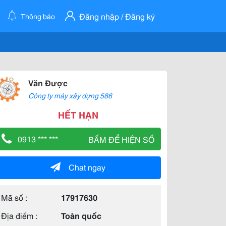
Đăng nhập / Đăng ký
Thông báo
Văn Được
Công ty máy xây dựng 586
HẾT HẠN
0913 *** ***
BẤM ĐỂ HIỆN SỐ
Chat ngay
Mã số :
17917630
Địa điểm :
Toàn quốc