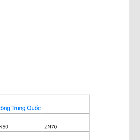
tông Trung Quốc
N50
ZN70