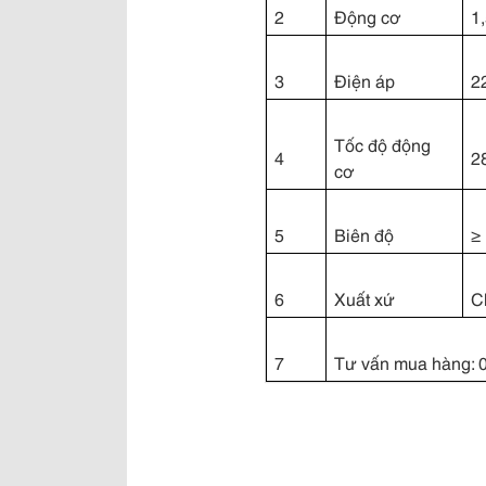
2
Động cơ
1
3
Điện áp
2
Tốc độ động
4
2
cơ
5
Biên độ
≥
6
Xuất xứ
C
7
Tư vấn mua hàng: 