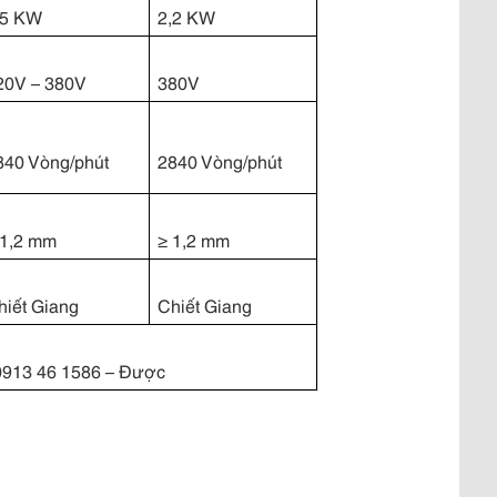
,5 KW
2,2 KW
20V – 380V
380V
840 Vòng/phút
2840 Vòng/phút
 1,2 mm
≥ 1,2 mm
hiết Giang
Chiết Giang
0913 46 1586 – Được