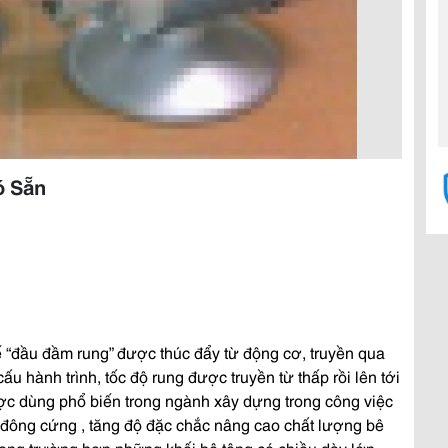
ó Sẵn
 “đầu đầm rung” được thúc đẩy từ động cơ, truyền qua
ấu hành trình, tốc độ rung được truyền từ thấp rồi lên tới
c dùng phổ biến trong ngành xây dựng trong công việc
 đông cứng , tăng độ đặc chắc nâng cao chất lượng bê
ong trường hợp những khối bê tông có chiều dày lớn