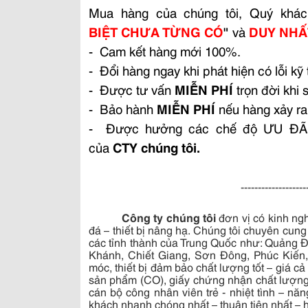
Mua hàng của chúng tôi, Quý khá
BIỆT CHƯA TỪNG CÓ
"
và
DUY NHẤ
- Cam kết hàng mới 100%.
- Đổi hàng ngay khi phát hiện có lỗi kỹ 
- Được tư vấn
MIỄN PHÍ
trọn đời khi
- Bảo hành
MIỄN PHÍ
nếu hàng xảy ra 
- Được hưởng các chế độ ƯU ĐÃI Đ
của
CTY chúng tôi.
-------------------
Công ty chúng tôi
đơn vị có kinh ng
đá – thiết bị nâng hạ. Chúng tôi chuyên cun
các tỉnh thành của Trung Quốc như: Quảng 
Khánh, Chiết Giang, Sơn Đông, Phúc Kiế
móc, thiết bị đảm bảo chất lượng tốt – giá 
sản phẩm (CO), giấy chứng nhận chất lượng
cán bộ công nhân viên trẻ - nhiệt tình – n
khách nhanh chóng nhất – thuận tiện nhất – 