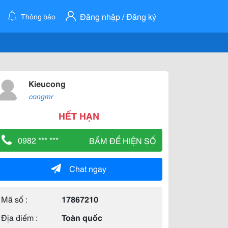
Đăng nhập / Đăng ký
Thông báo
Kieucong
congmr
HẾT HẠN
0982 *** ***
BẤM ĐỂ HIỆN SỐ
Chat ngay
Mã số :
17867210
Địa điểm :
Toàn quốc