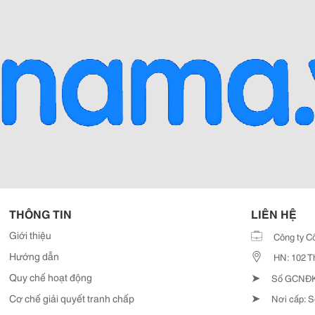
THÔNG TIN
LIÊN HỆ
Giới thiệu
Công ty C
Hướng dẫn
HN: 102 T
➤
Quy chế hoạt động
Số GCNĐKD
➤
Cơ chế giải quyết tranh chấp
Nơi cấp: S