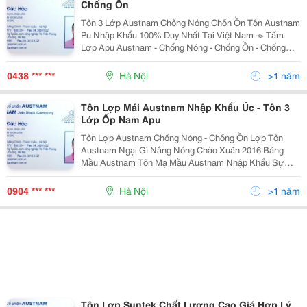
Chống Ồn
Tôn 3 Lớp Austnam Chống Nóng Chốn Ồn Tôn Austnam
Pu Nhập Khẩu 100% Duy Nhất Tại Việt Nam -≫ Tấm
Lợp Apu Austnam - Chống Nóng - Chống Ồn - Chống
Lửa - Cách Âm Cách Nhiệt -≫ Hiệu Quả - Tiết Kiệm Thời
Gian Thi Công - Tiết Kiệm Chi Chí - T
0438 *** ***
Hà Nội
>1 năm
Tôn Lợp Mái Austnam Nhập Khẩu Úc - Tôn 3
Lớp Ốp Nam Apu
Tôn Lợp Austnam Chống Nóng - Chống Ồn Lợp Tôn
Austnam Ngại Gì Nắng Nóng Chào Xuân 2016 Bảng
Mầu Austnam Tôn Mạ Mầu Austnam Nhập Khẩu Sự
Khác Biệt Với Tôn Trong Nước Và Các Loại Tôn Mạ
Mầu Khác Tôn Mạ Mầu Austnam Nhập Khẩu Az Bao
0904 *** ***
Hà Nội
>1 năm
Gồm 5 Lớp: 1 - Lớp Th
Tôn Lợp Suntek Chất Lượng Cao Giá Hợp Lý