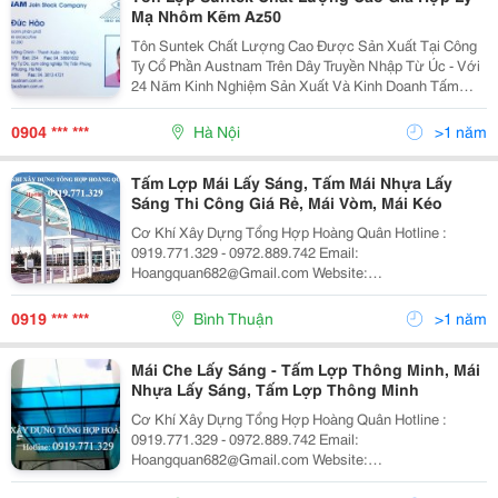
Mạ Nhôm Kẽm Az50
Tôn Suntek Chất Lượng Cao Được Sản Xuất Tại Công
Ty Cổ Phần Austnam Trên Dây Truyền Nhập Từ Úc - Với
24 Năm Kinh Nghiệm Sản Xuất Và Kinh Doanh Tấm
Lợp Kim Loại Mạ Mầu, Tôn Pu Chống Nóng Chống Ồn
Công Ty Luôn Khẳng Định Chất Lượng Tốt Nhất Tới
0904 *** ***
Hà Nội
>1 năm
Người T
Tấm Lợp Mái Lấy Sáng, Tấm Mái Nhựa Lấy
Sáng Thi Công Giá Rẻ, Mái Vòm, Mái Kéo
Cơ Khí Xây Dựng Tổng Hợp Hoàng Quân Hotline :
0919.771.329 - 0972.889.742 Email:
Hoangquan682@Gmail.com Website:
Https://Sites.google.com/Site/Maichexep/ Tận Tâm -
Uy Tín - Chất Lượng - Chúng Tôi Chuyên Thiết Kế Thi
0919 *** ***
Bình Thuận
>1 năm
Công Mái Hiên Các Loại Tậ
Mái Che Lấy Sáng - Tấm Lợp Thông Minh, Mái
Nhựa Lấy Sáng, Tấm Lợp Thông Minh
Cơ Khí Xây Dựng Tổng Hợp Hoàng Quân Hotline :
0919.771.329 - 0972.889.742 Email:
Hoangquan682@Gmail.com Website:
Https://Sites.google.com/Site/Maichexep/ Tận Tâm -