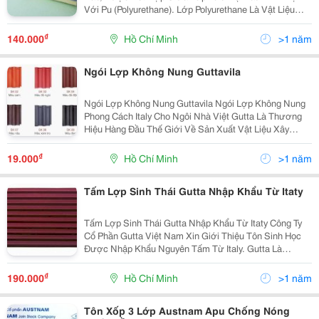
Với Pu (Polyurethane). Lớp Polyurethane Là Vật Liệu
Cách Âm Cách Nhiệt Có Các Tính Năng Ưu Việt Và Nổi
Trội So Với Các Sản Phẩm Cách Âm Cách Nhiệt Truyề
₫
140.000
Hồ Chí Minh
>1 năm
Ngói Lợp Không Nung Guttavila
Ngói Lợp Không Nung Guttavila Ngói Lợp Không Nung
Phong Cách Italy Cho Ngôi Nhà Việt Gutta Là Thương
Hiệu Hàng Đầu Thế Giới Về Sản Xuất Vật Liệu Xây
Dựng Cao Cấp Được Thành Lập Từ Năm 1964 Với Bề
Dày Kinh Nghiệm Sản Xuất Vật Liệu Xây Dựng Nhiều
₫
19.000
Hồ Chí Minh
>1 năm
Tấm Lợp Sinh Thái Gutta Nhập Khẩu Từ Itaty
Tấm Lợp Sinh Thái Gutta Nhập Khẩu Từ Itaty Công Ty
Cổ Phần Gutta Việt Nam Xin Giới Thiệu Tôn Sinh Học
Được Nhập Khẩu Nguyên Tấm Từ Italy. Gutta Là
Thương Hiệu Hàng Đầu Thế Giới Về Sản Xuất Vật Liệu
Xây Dựng Cao Cấp Được Thành Lập Từ Năm 1964. V
₫
190.000
Hồ Chí Minh
>1 năm
Tôn Xốp 3 Lớp Austnam Apu Chống Nóng