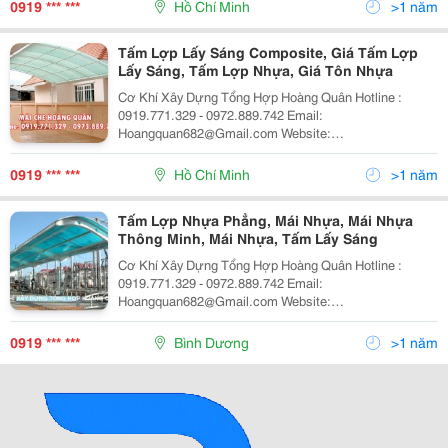
Uy Tín - Chất Lượng - Chúng Tôi Chuyên Thiết Kế Thi
0919 *** ***
Hồ Chí Minh
>1 năm
Công Mái Hiên Các Loại Tậ
Tấm Lợp Lấy Sáng Composite, Giá Tấm Lợp
Lấy Sáng, Tấm Lợp Nhựa, Giá Tôn Nhựa
Cơ Khí Xây Dựng Tổng Hợp Hoàng Quân Hotline :
0919.771.329 - 0972.889.742 Email:
Hoangquan682@Gmail.com Website:
Https://Sites.google.com/Site/Maichexep/ Tận Tâm -
Uy Tín - Chất Lượng - Chúng Tôi Chuyên Thiết Kế Thi
0919 *** ***
Hồ Chí Minh
>1 năm
Công Mái Hiên Các Loại Tậ
Tấm Lợp Nhựa Phẳng, Mái Nhựa, Mái Nhựa
Thông Minh, Mái Nhựa, Tấm Lấy Sáng
Cơ Khí Xây Dựng Tổng Hợp Hoàng Quân Hotline :
0919.771.329 - 0972.889.742 Email:
Hoangquan682@Gmail.com Website:
Https://Sites.google.com/Site/Maichexep/ Tận Tâm -
Uy Tín - Chất Lượng - Chúng Tôi Chuyên Thiết Kế Thi
0919 *** ***
Bình Dương
>1 năm
Công Mái Hiên Các Loại Tậ