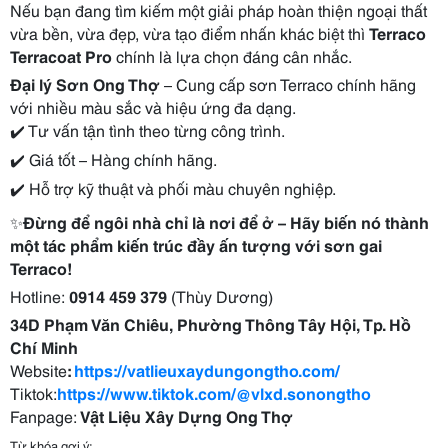
Nếu bạn đang tìm kiếm một giải pháp hoàn thiện ngoại thất
vừa bền, vừa đẹp, vừa tạo điểm nhấn khác biệt thì
Terraco
Terracoat Pro
chính là lựa chọn đáng cân nhắc.
Đại lý Sơn Ong Thợ
– Cung cấp sơn Terraco chính hãng
với nhiều màu sắc và hiệu ứng đa dạng.
✔️
Tư vấn tận tình theo từng công trình.
✔️
Giá tốt – Hàng chính hãng.
✔️
Hỗ trợ kỹ thuật và phối màu chuyên nghiệp.
✨
Đừng để ngôi nhà chỉ là nơi để ở – Hãy biến nó thành
một tác phẩm kiến trúc đầy ấn tượng với sơn gai
Terraco!
Hotline:
0914 459 379
(Thùy Dương)
34D Phạm Văn Chiêu, Phường Thông Tây Hội, Tp. Hồ
Chí Minh
Website
:
https://vatlieuxaydungongtho.com/
Tiktok:
https://www.tiktok.com/@vlxd.sonongtho
Fanpage:
Vật Liệu Xây Dựng Ong Thợ
Từ khóa gợi ý: