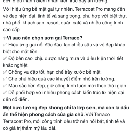
đơn điệu thành điểm nhấn kiến trúc đầy ấn tượng.
Với hiệu ứng bề mặt gai tự nhiên, Terracoat Pro mang đến
vẻ đẹp hiện đại, tinh tế và sang trọng, phù hợp với biệt thự,
nhà phố, khách sạn, resort, quán café và nhiều công trình
cao cấp.
✨
Vì sao nên chọn sơn gai Terraco?
✅
Hiệu ứng gai nổi độc đáo, tạo chiều sâu và vẻ đẹp khác
biệt cho mặt tiền.
✅
Độ bền cao, chịu được nắng mưa và điều kiện thời tiết
khắc nghiệt.
✅
Chống va đập tốt, hạn chế trầy xước bề mặt.
✅
Che phủ hiệu quả các khuyết điểm nhỏ trên tường.
✅
Màu sắc bền đẹp, giữ công trình luôn mới theo thời gian.
✅
Dễ phối hợp với nhiều phong cách kiến trúc từ hiện đại
đến cổ điển.
Một bức tường đẹp không chỉ là lớp sơn, mà còn là dấu
ấn thể hiện phong cách của gia chủ.
Với Terraco
Terracoat Pro, mỗi công trình đều trở nên nổi bật, tinh tế và
có giá trị thẩm mỹ lâu dài.