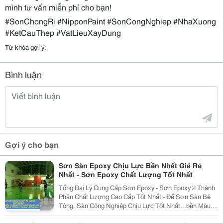
mình tư vấn miễn phí cho bạn!
#SonChongRi #NipponPaint #SonCongNghiep #NhaXuong
#KetCauThep #VatLieuXayDung
Từ khóa gợi ý:
Bình luận
Gợi ý cho bạn
Sơn Sàn Epoxy Chịu Lực Bền Nhất Giá Rẻ
Nhất - Sơn Epoxy Chất Lượng Tốt Nhất
Tổng Đại Lý Cung Cấp Sơn Epoxy - Sơn Epoxy 2 Thành
Phần Chất Lượng Cao Cấp Tốt Nhất - Để Sơn Sàn Bê
Tông, Sàn Công Nghiệp Chịu Lực Tốt Nhất...bền Màu,
Chống Thấm Tốt Nhất...có Nhiều Hãng Sơn Tham Khảo