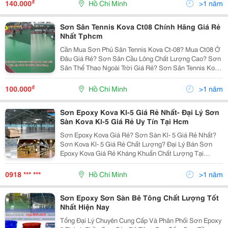
Như: Sơn Cadin, Sơn Vina, Sơn Seamaster, Sơ
₫
140.000
Hồ Chí Minh
>1 năm
Sơn Sân Tennis Kova Ct08 Chính Hãng Giá Rẻ
Nhất Tphcm
Cần Mua Sơn Phủ Sân Tennis Kova Ct-08? Mua Ct08 Ở
Đâu Giá Rẻ? Sơn Sân Cầu Lông Chất Lượng Cao? Sơn
Sân Thể Thao Ngoài Trời Giá Rẻ? Sơn Sân Tennis Kova
Ct 08 Chính Hãng Tại Tphcm? Sơn Sân Thể Thao Chất
Lượng Giá Rẻ Nhất? Cần Mua Sơn Sân Tennis Màu...
₫
100.000
Hồ Chí Minh
>1 năm
Sơn Epoxy Kova Kl-5 Giá Rẻ Nhất- Đại Lý Sơn
Sàn Kova Kl-5 Giá Rẻ Uy Tín Tại Hcm
Sơn Epoxy Kova Giá Rẻ? Sơn Sàn Kl- 5 Giá Rẻ Nhất?
Sơn Kova Kl- 5 Giá Rẻ Chất Lượng? Đại Lý Bán Sơn
Epoxy Kova Giá Rẻ Kháng Khuẩn Chất Lượng Tại
Tphcm==≫≫ Liên Hệ Mua Hàng: 0918503898 Mai Nam
Để Được Tư Vấn Và Có Giá Tốt Nhất Nhé!!!! Bảng...
0918 *** ***
Hồ Chí Minh
>1 năm
Sơn Epoxy Sơn Sàn Bê Tông Chất Lượng Tốt
Nhất Hiện Nay
Tổng Đại Lý Chuyên Cung Cấp Và Phân Phối Sơn Epoxy