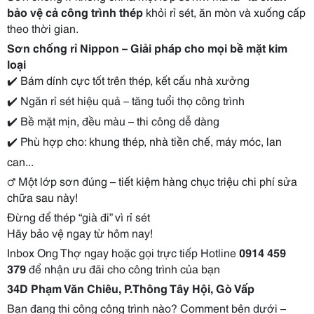
bảo vệ cả công trình thép
khỏi rỉ sét, ăn mòn và xuống cấp
theo thời gian.
Sơn chống rỉ Nippon – Giải pháp cho mọi bề mặt kim
loại
✔️
Bám dính cực tốt trên thép, kết cấu nhà xưởng
✔️
Ngăn rỉ sét hiệu quả – tăng tuổi thọ công trình
✔️
Bề mặt mịn, đều màu – thi công dễ dàng
✔️
Phù hợp cho: khung thép, nhà tiền chế, máy móc, lan
can...
‍♂️ Một lớp sơn đúng – tiết kiệm hàng chục triệu chi phí sửa
chữa sau này!
Đừng để thép “già đi” vì rỉ sét
Hãy bảo vệ ngay từ hôm nay!
Inbox Ong Thợ ngay hoặc gọi trực tiếp Hotline
0914 459
379
để nhận ưu đãi cho công trình của bạn
34D Phạm Văn Chiêu, P.Thông Tây Hội, Gò Vấp
Bạn đang thi công công trình nào? Comment bên dưới –