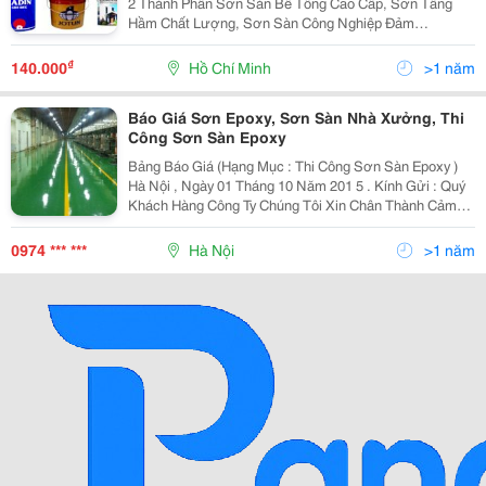
2 Thành Phần Sơn Sàn Bê Tông Cao Cấp, Sơn Tầng
Hầm Chất Lượng, Sơn Sàn Công Nghiệp Đảm
Bảo....sơn Nhiều Công Trình Bằng Bê Tông Và Sắt Thép
Tốt Nhất Hiện Nay Sieuthison.vn - Công Ty Cpđt Hợp
₫
140.000
Hồ Chí Minh
>1 năm
Thành
Báo Giá Sơn Epoxy, Sơn Sàn Nhà Xưởng, Thi
Công Sơn Sàn Epoxy
Bảng Báo Giá (Hạng Mục : Thi Công Sơn Sàn Epoxy )
Hà Nội , Ngày 01 Tháng 10 Năm 201 5 . Kính Gửi : Quý
Khách Hàng Công Ty Chúng Tôi Xin Chân Thành Cảm
Ơn Quý Khách Hàng Đã Quan Tâm Tới Các Sản Phẩm
Và Dịch Vụ Của Công Ty
0974 *** ***
Hà Nội
>1 năm