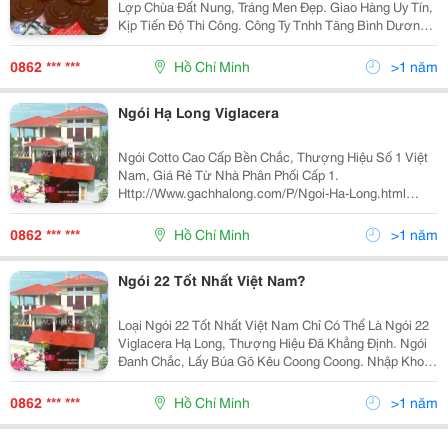
Lợp Chùa Đất Nung, Tráng Men Đẹp. Giao Hàng Uy Tín,
Kịp Tiến Độ Thi Công. Công Ty Tnhh Tăng Bình Dương
15D Quốc Lộ 22, Phường Trung Mỹ Tây, Quận 12, Tp.
Hồ Chí Minh Điện Thoại Báo Giá : (08)
0862 *** ***
Hồ Chí Minh
>1 năm
Ngói Hạ Long Viglacera
Ngói Cotto Cao Cấp Bền Chắc, Thượng Hiệu Số 1 Việt
Nam, Giá Rẻ Từ Nhà Phân Phối Cấp 1.
Http://Www.gachhalong.com/P/Ngoi-Ha-Long.html
Công Ty Tnhh Tăng Bình Dương Địa Chỉ: 15D Quốc Lộ
22 (Đối Diện Dãy Nhà Lầu Cư Xá Bà Điểm) Phường
0862 *** ***
Hồ Chí Minh
>1 năm
Trung Mỹ Tâ
Ngói 22 Tốt Nhất Việt Nam?
Loại Ngói 22 Tốt Nhất Việt Nam Chỉ Có Thể Là Ngói 22
Viglacera Hạ Long, Thượng Hiệu Đã Khẳng Định. Ngói
Đanh Chắc, Lấy Búa Gõ Kêu Coong Coong. Nhập Kho
Container Và Phân Phối Tại Tp.hcm
Http://Www.gachhalong.com/P/Ngoi-Ha-Long.html
0862 *** ***
Hồ Chí Minh
>1 năm
Công T