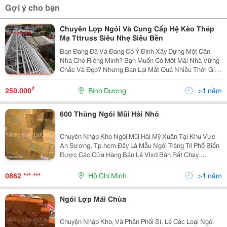
Gợi ý cho bạn
Chuyên Lợp Ngói Và Cung Cấp Hệ Kèo Thép
Mạ Tttruss Siêu Nhẹ Siêu Bền
Bạn Đang Đã Và Đang Có Ý Định Xây Dựng Một Căn
Nhà Cho Riêng Mình? Bạn Muốn Có Một Mái Nhà Vững
Chắc Và Đẹp? Nhưng Bạn Lại Mất Quá Nhiều Thời Gian
Để Tạo Dựng Một Mái Nhà Vừa Hiện Đại Vừa Mang
Đậm Chất Phương Đông? Bạn Còn Chần Chờ Gì Nữa.
₫
250.000
Bình Dương
>1 năm
Hãy Đến Vớ
600 Thùng Ngói Mũi Hài Nhỏ
Chuyên Nhập Kho Ngói Mũi Hài Mỹ Xuân Tại Khu Vực
An Sương, Tp.hcm Đấy Là Mẫu Ngói Tráng Trí Phổ Biến
Được Các Cửa Hàng Bán Lẻ Vlxd Bán Rất Chạy.
Http://Www.ngoimyxuan.com.vn/2014/11/Nhap-Kho-
Ngoi-Hai-Trang-Men-Ngoi-Hai-Thuong.html Công
0862 *** ***
Hồ Chí Minh
>1 năm
Ngói Lợp Mái Chùa
Chuyện Nhập Kho, Và Phân Phối Sỉ, Lẻ Các Loại Ngói