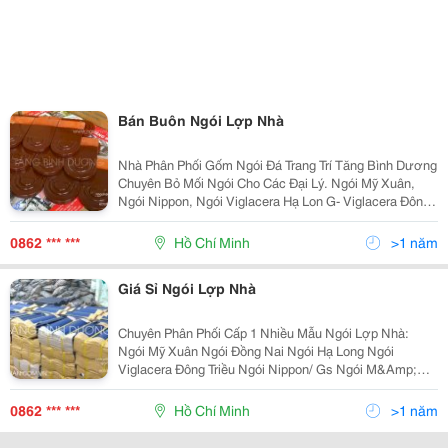
Bán Buôn Ngói Lợp Nhà
Nhà Phân Phối Gốm Ngói Đá Trang Trí Tăng Bình Dương
Chuyên Bỏ Mối Ngói Cho Các Đại Lý. Ngói Mỹ Xuân,
Ngói Nippon, Ngói Viglacera Hạ Lon G- Viglacera Đông
Triều Http://Www.ngoimyxuan.com.vn/2014/09/Phat-
Mau-Va-Catalogue-Ngoi-My-Xuan.htm
0862 *** ***
Hồ Chí Minh
>1 năm
Giá Sỉ Ngói Lợp Nhà
Chuyên Phân Phối Cấp 1 Nhiều Mẫu Ngói Lợp Nhà:
Ngói Mỹ Xuân Ngói Đồng Nai Ngói Hạ Long Ngói
Viglacera Đông Triều Ngói Nippon/ Gs Ngói M&Amp;C
Bình Dương Www.ngoimyxuan.com.vn
Www.gachhalong.com/P/Ngoi-Ha-Long.html
0862 *** ***
Hồ Chí Minh
>1 năm