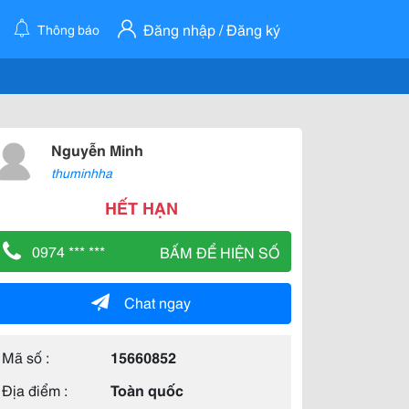
Đăng nhập / Đăng ký
Thông báo
Nguyễn Minh
thuminhha
HẾT HẠN
0974 *** ***
BẤM ĐỂ HIỆN SỐ
Chat ngay
Mã số :
15660852
Địa điểm :
Toàn quốc