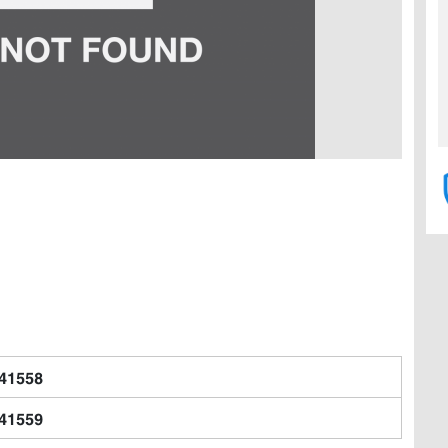
41558
41559