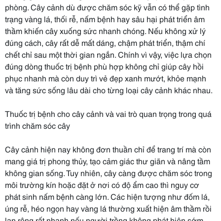
phòng. Cây cảnh dù được chăm sóc kỹ vẫn có thể gặp tình
trạng vàng lá, thối rễ, nấm bệnh hay sâu hại phát triển âm
thầm khiến cây xuống sức nhanh chóng. Nếu không xử lý
đúng cách, cây rất dễ mất dáng, chậm phát triển, thậm chí
chết chỉ sau một thời gian ngắn. Chính vì vậy, việc lựa chọn
đúng dòng thuốc trị bệnh phù hợp không chỉ giúp cây hồi
phục nhanh mà còn duy trì vẻ đẹp xanh mướt, khỏe mạnh
và tăng sức sống lâu dài cho từng loại cây cảnh khác nhau.
Thuốc trị bệnh cho cây cảnh và vai trò quan trọng trong quá
trình chăm sóc cây
Cây cảnh hiện nay không đơn thuần chỉ để trang trí mà còn
mang giá trị phong thủy, tạo cảm giác thư giãn và nâng tầm
không gian sống. Tuy nhiên, cây càng được chăm sóc trong
môi trường kín hoặc đặt ở nơi có độ ẩm cao thì nguy cơ
phát sinh nấm bệnh càng lớn. Các hiện tượng như đốm lá,
úng rễ, héo ngọn hay vàng lá thường xuất hiện âm thầm rồi
lan rộng rất nhanh nếu người trồng không phát hiện sớm.