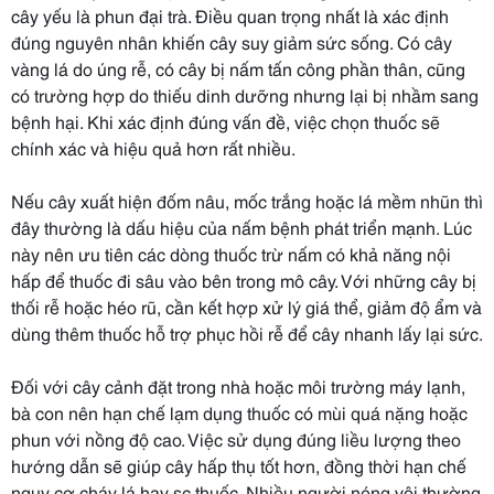
cây yếu là phun đại trà. Điều quan trọng nhất là xác định
đúng nguyên nhân khiến cây suy giảm sức sống. Có cây
vàng lá do úng rễ, có cây bị nấm tấn công phần thân, cũng
có trường hợp do thiếu dinh dưỡng nhưng lại bị nhầm sang
bệnh hại. Khi xác định đúng vấn đề, việc chọn thuốc sẽ
chính xác và hiệu quả hơn rất nhiều.
Nếu cây xuất hiện đốm nâu, mốc trắng hoặc lá mềm nhũn thì
đây thường là dấu hiệu của nấm bệnh phát triển mạnh. Lúc
này nên ưu tiên các dòng thuốc trừ nấm có khả năng nội
hấp để thuốc đi sâu vào bên trong mô cây. Với những cây bị
thối rễ hoặc héo rũ, cần kết hợp xử lý giá thể, giảm độ ẩm và
dùng thêm thuốc hỗ trợ phục hồi rễ để cây nhanh lấy lại sức.
Đối với cây cảnh đặt trong nhà hoặc môi trường máy lạnh,
bà con nên hạn chế lạm dụng thuốc có mùi quá nặng hoặc
phun với nồng độ cao. Việc sử dụng đúng liều lượng theo
hướng dẫn sẽ giúp cây hấp thụ tốt hơn, đồng thời hạn chế
nguy cơ cháy lá hay sc thuốc. Nhiều người nóng vội thường