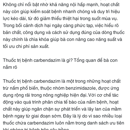
Không chỉ nổi bật nhờ khả năng nội hấp mạnh, hoạt chất
này còn giúp kiểm soát bệnh nhanh chóng và duy trì hiệu
lực kéo dài, từ đó giảm thiểu thiệt hại trong suốt mùa vụ.
Trong bối cảnh dịch hại ngày càng phức tạp, việc hiểu rõ
bản chất, công dụng và cách sử dụng đúng của dòng thuốc
này chính là chìa khóa giúp bà con nâng cao năng suất và
tối ưu chi phí sản xuất.
Thuốc trị bệnh carbendazim là gì? Tổng quan để bà con
nắm rõ
Thuốc trị bệnh carbendazim là một trong những hoạt chất
trừ nấm phổ biến, thuộc nhóm benzimidazole, được ứng
dụng rộng rãi trong nông nghiệp hiện đại. Với cơ chế tác
động vào quá trình phân chia tế bào của nấm bệnh, hoạt
chất này giúp ngăn chặn sự phát triển và lây lan của mầm
bệnh ngay từ giai đoạn sớm. Đây là lý do vì sao nhiều loại
thuốc chứa carbendazim luôn nằm trong danh sách ưu tiên
khi phòng trị bệnh trên cây trồng.