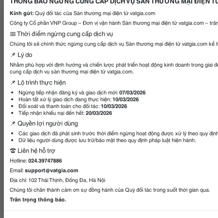
THÔNG BÁO NGỪNG CUNG CẤP DỊCH VỤ SÀN THƯƠNG MẠI ĐIỆN T
Kính gửi:
Quý đối tác của Sàn thương mại điện tử vatgia.com
Công ty Cổ phần VNP Group – Đơn vị vận hành Sàn thương mại điện tử vatgia.com – trân
📅 Thời điểm ngừng cung cấp dịch vụ
Chúng tôi sẽ chính thức ngừng cung cấp dịch vụ Sàn thương mại điện tử vatgia.com kể 
📌 Lý do
Nhằm phù hợp với định hướng và chiến lược phát triển hoạt động kinh doanh trong giai 
cung cấp dịch vụ sàn thương mại điện tử vatgia.com.
📌 Lộ trình thực hiện
Ngừng tiếp nhận đăng ký và giao dịch mới:
07/03/2026
Hoàn tất xử lý giao dịch đang thực hiện:
10/03/2026
Đối soát và thanh toán cho đối tác:
10/03/2026
Tiếp nhận khiếu nại đến hết:
20/03/2026
📌 Quyền lợi người dùng
Các giao dịch đã phát sinh trước thời điểm ngừng hoạt động được xử lý theo quy địn
Dữ liệu người dùng được lưu trữ/bảo mật theo quy định pháp luật hiện hành.
☎️ Liên hệ hỗ trợ
Hotline:
024.39747886
Email:
support@vatgia.com
Địa chỉ: 102 Thái Thịnh, Đống Đa, Hà Nội
Chúng tôi chân thành cảm ơn sự đồng hành của Quý đối tác trong suốt thời gian qua.
Gọi điện
Gửi ti
Trân trọng thông báo.