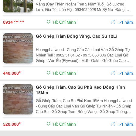
Vàng (Cây Thiên Ngân) Trên 5 Năm Tuổi. Số Lượng
Lớn, Giá Tốt Liên Hệ : 0934024028 Mr Sỹ Nơi Đăng :
Tphcm
0934 *** ***
Hồ Chí Minh
>1 năm
Gỗ Ghép Tràm Bông Vàng, Cao Su 12Li
Hoangphatwood - Cung Cấp Các Loại Ván Gỗ Ghép Tự
Nhiên Tell : 0902 51 61 62 - 0975 858 806 Các Loại Gỗ
Ghép - Ván Ép (Plywood) - Mdf - Oakl - Gỗ Ghép Cao Su
- Gỗ Ghép Tràm Bông Vàng - Ván Ép - Ván Plywood Chịu
Nước, Chống Ẩm... - Vá
₫
440.000
Hồ Chí Minh
>1 năm
Gỗ Ghép Tràm, Cao Su Phủ Keo Bóng Hính
15Mm
Gỗ Ghép Tràm, Cao Su Phủ Keo 15Mm Hoangphatwood
- Cung Cấp Các Loại Ván Gỗ Ghép Tự Nhiên - Gỗ Ghép
Cao Su - Gỗ Ghép Tràm Bông Vàng - Gỗ Ghép Thông
Mặt Gỗ Có Những Loại : Aa , Ab, Bc Gỗ Ghép Sử Dụng
Đóng Nội Thất : Bàn, Ghế, Tủ, Giườ
₫
520.000
Hồ Chí Minh
>1 năm