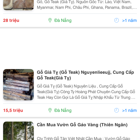
Gỗ, Gỗ Teak (Giả Tỵ). Nguồn Gốc Từ: Lào, Việt Nam,
Myanmar, Nam Phi, Châu Phi, Ghana, Panama, Brazil,
Cụ Thể Như Sau: 1. Gỗ Tròn. 2. Gỗ Xẻ. 3. Gỗ Teak Đã
Xẻ Sấy. Giá Báo Cụ Thể Từng
28 triệu
Đà Nẵng
>1 năm
Gỗ Giả Tỵ (Gỗ Teak) Nguyenlieeujj, Cung Cấp
Gỗ Teak(Giả Tỵ)
Gỗ Giả Tỵ (Gỗ Teak) Nguyên Liệu , Cung Cấp Gỗ
Teak(Giả Tỵ) Công Ty Hoàng Phát Chuyên Cung Cấp Gỗ
Teak Hay Còn Gọi Là Gỗ Giả Tỵ Nhập Khẩu Từ Trung Mỹ
- Gỗ Teak Tròn - Gỗ Teak Xe Xấy - Gỗ Teak Hộp - Gỗ Giả
Tỵ - Cumaru --
15,5 triệu
Đà Nẵng
>1 năm
Cần Mua Vườn Gỗ Gáo Vàng (Thiên Ngân)
Cty Tnhh Gỗ Tân Việt Nhật Cần Mua : Vườn Gỗ Gáo