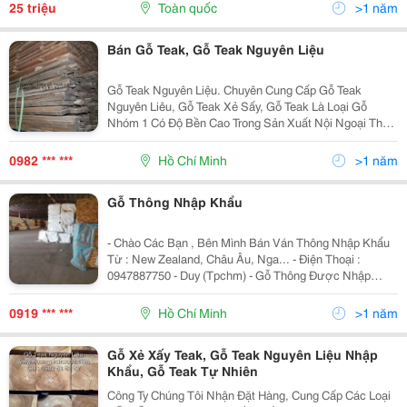
25 triệu
Toàn quốc
>1 năm
Bán Gỗ Teak, Gỗ Teak Nguyên Liệu
Gỗ Teak Nguyên Liệu. Chuyên Cung Cấp Gỗ Teak
Nguyên Liêu, Gỗ Teak Xẻ Sấy, Gỗ Teak Là Loại Gỗ
Nhóm 1 Có Độ Bền Cao Trong Sản Xuất Nội Ngoại Thất,
Gỗ Ổn Định Không Co Ngót Và Kháng Được Mối Mọt.
Qc &Amp; Nguồn Gốc N
0982 *** ***
Hồ Chí Minh
>1 năm
Gỗ Thông Nhập Khẩu
- Chào Các Bạn , Bên Mình Bán Ván Thông Nhập Khẩu
Từ : New Zealand, Châu Âu, Nga... - Điện Thoại :
0947887750 - Duy (Tpchm) - Gỗ Thông Được Nhập
Khẩu Trực Tiếp Từ Nước Ngoài Nha Các Bạn, Nên Giá
Cả Rất Là Cạnh Tranh Nha Các Bạn - Gỗ Mùa Rất...
0919 *** ***
Hồ Chí Minh
>1 năm
Gỗ Xẻ Xấy Teak, Gỗ Teak Nguyên Liệu Nhập
Khẩu, Gỗ Teak Tự Nhiên
Công Ty Chúng Tôi Nhận Đặt Hàng, Cung Cấp Các Loại