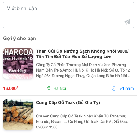
Gợi ý cho bạn
Than Củi Gỗ Nướng Sạch Không Khói 9000/
Tấn Tìm Đối Tác Mua Số Lượng Lớn
Công Ty Cổ Phần Thương Mại Dịch Vụ Xnk Phương
Nam Bến Tre &Amp; Hà Nội K Ho Hà Nội: Số 60 Tổ 12
Ngõ 264 Đường Ngọc Thuỵ, Quận Long Biên Hà Nội Đt:
04 38716372 -Mr Nam 090 321 4377 -Ms Hương 090
997 8088 Cần Tìm Đối Tác Mua Số Lượng Lớn Th
₫
16.000
Hà Nội
>1 năm
Cung Cấp Gỗ Teak (Gỗ Giá Tỵ)
Chuyên Cung Cấp Gỗ Teak Nhập Khẩu Từ Panamar,
Ecuado, Braxin.... Có Hàng Gỗ Teak Dài 6M, Gỗ Đẹp.
0906613568