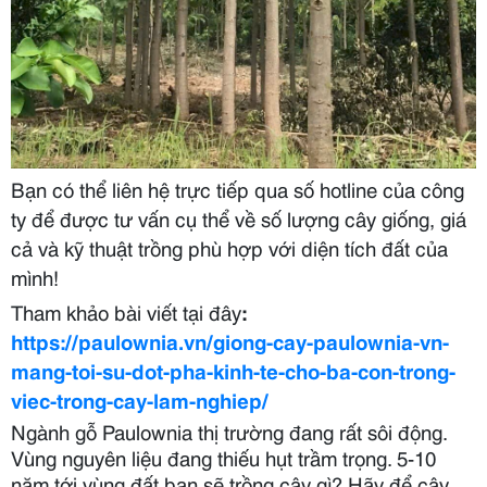
Bạn có thể liên hệ trực tiếp qua số hotline của công
ty để được tư vấn cụ thể về số lượng cây giống, giá
cả và kỹ thuật trồng phù hợp với diện tích đất của
mình!
Tham khảo bài viết tại đây
:
https://paulownia.vn/giong-cay-paulownia-vn-
mang-toi-su-dot-pha-kinh-te-cho-ba-con-trong-
viec-trong-cay-lam-nghiep/
Ngành
gỗ Paulownia thị trường đang rất sôi động.
Vùng nguyên liệu đang thiếu hụt trầm trọng. 5-10
năm tới vùng đất bạn sẽ trồng cây gì? Hãy để cây