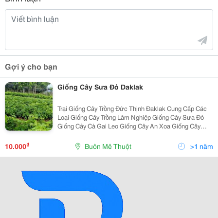
Gợi ý cho bạn
Giống Cây Sưa Đỏ Daklak
Trại Giống Cây Trồng Đức Thịnh Đaklak Cung Cấp Các
Loại Giống Cây Trồng Lâm Nghiệp Giống Cây Sưa Đỏ
Giống Cây Cà Gai Leo Giống Cây An Xoa Giống Cây
Chìa Vôi Giống Cây Chùm Ngây Giống Cây Xạ Đen
Giống Cây Đinh Lăng Hạt Giống
₫
10.000
Buôn Mê Thuột
>1 năm