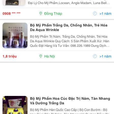
Đại Lý Cho Mỹ Phẩm,Locean, Angle Madam, Luna Belle -
Dòng Sản Phẩm Dưỡng Da Cao Cấp Được Chuẩn Y Bởi
Hiệp Hội Mỹ Phẩm Nhật Bản Đạt
0908 *** ***
Đồng Tháp
>1 năm
Bộ Mỹ Phẩm Trắng Da, Chống Nhăn, Trẻ Hóa
Da Aqua Wrinkle
Bộ Mỹ Phẩm Trị Nám, Trắng Da, Chống Nhăn, Trẻ Hóa
Da Aqua Wrinkle Quy Cách: 5 Sản Phẩm Xuất Xứ: Hàn
Quốc Đặt Hàng Và Tư Vấn: 098.226.1989 Dung Dịch
Tinh Chất Chống Lão Hóa. Thành Phần: Matrix Stm Và
Microdna Hiệu Quả: Bảo Đảm Sự Tra
1,8 triệu
Hà Nội
>1 năm
Bộ Mỹ Phẩm Hoa Cúc Đặc Trị Nám, Tàn Nhang
Và Dưỡng Trắng Da
Bộ Mỹ Phẩm Hàn Quốc Cao Cấp ( Bộ Con Bướm - Bộ