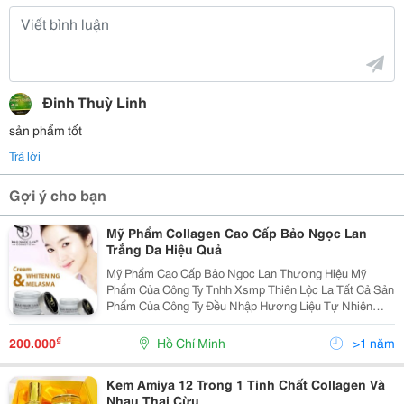
Đinh Thuỳ Linh
sản phẩm tốt
Trả lời
Gợi ý cho bạn
Mỹ Phẩm Collagen Cao Cấp Bảo Ngọc Lan
Trắng Da Hiệu Quả
Mỹ Phẩm Cao Cấp Bảo Ngoc Lan Thương Hiệu Mỹ
Phẩm Của Công Ty Tnhh Xsmp Thiên Lộc La Tất Cả Sản
Phẩm Của Công Ty Đều Nhập Hương Liệu Tự Nhiên
100% Từ Nhật Bản Với Công Nghệ Tiêu Chuẩn
Collagen Từ Nhật Bản Công Ty Đã Tự Sản Xuất Được
₫
200.000
Hồ Chí Minh
>1 năm
Tại Việt Nam ....
Kem Amiya 12 Trong 1 Tinh Chất Collagen Và
Nhau Thai Cừu