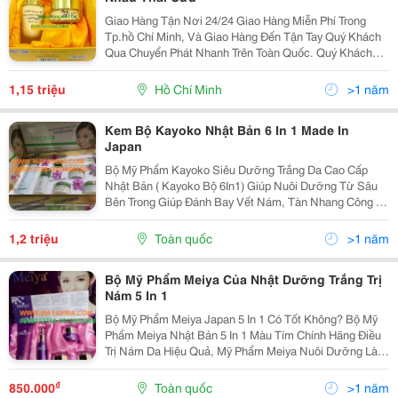
Giao Hàng Tận Nơi 24/24 Giao Hàng Miễn Phí Trong
Tp.hồ Chí Minh, Và Giao Hàng Đến Tận Tay Quý Khách
Qua Chuyển Phát Nhanh Trên Toàn Quốc. Quý Khách
Vui Lòng Liên Hệ Để Được Tư Vấn Và Báo Giá Tốt
Nhất! Xin Chân Thành Cảm Ơn! ...........
1,15 triệu
Hồ Chí Minh
>1 năm
Kem Bộ Kayoko Nhật Bản 6 In 1 Made In
Japan
Bộ Mỹ Phẩm Kayoko Siêu Dưỡng Trắng Da Cao Cấp
Nhật Bản ( Kayoko Bộ 6In1) Giúp Nuôi Dưỡng Từ Sâu
Bên Trong Giúp Đánh Bay Vết Nám, Tàn Nhang Công Ty
Mayavina Chúng Tôi Với Trên 10 Năm Kinh Nghiệm
Phân Phối Các Hãng Mỹ Phẩm Lớn Trên Thế Giới Xin
1,2 triệu
Toàn quốc
>1 năm
Giới
Bộ Mỹ Phẩm Meiya Của Nhật Dưỡng Trắng Trị
Nám 5 In 1
Bộ Mỹ Phẩm Meiya Japan 5 In 1 Có Tốt Không? Bộ Mỹ
Phẩm Meiya Nhật Bản 5 In 1 Màu Tím Chính Hãng Điều
Trị Nám Da Hiệu Quả, Mỹ Phẩm Meiya Nuôi Dưỡng Làn
Da Trắng Mịn Đẹp Tự Nhiên Mỗi Ngày Cho Hàng Ngàn
Chị Em Bộ Mỹ Phẩm Meiya Nhật Bản 5 In 1:...
₫
850.000
Toàn quốc
>1 năm