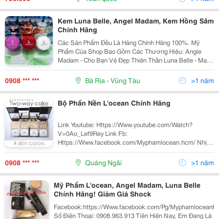
Kem Luna Belle, Angel Madam, Kem Hồng Sâm
Chính Hãng
Các Sản Phẩm Đều Là Hàng Chính Hãng 100%. Mỹ
Phẩm Của Shop Bao Gồm Các Thương Hiệu: Angle
Madam - Cho Bạn Vẻ Đẹp Thiên Thần Luna Belle - Mang
Lại Nét Đẹp Thanh Xuân Titi Shop Số Điện Thoại :
0908.963.913 &Ndash; 0988.762.794 - 093.2021.794
0908 *** ***
Bà Rịa - Vũng Tàu
>1 năm
Website: H
Bộ Phấn Nền L'ocean Chính Hãng
Link Youtube: Https://Www.youtube.com/Watch?
V=0Ao_Lef9Rey Link Fb:
Https://Www.facebook.com/Myphamlocean.hcm/ Nhịp
Sống Hiện Đại Luôn Tất Bật Với Công Việc, Môi Trường
Xung Quanh Đầy Khói Bụi, Cũng Như Sự Thay Đồi Của
0908 *** ***
Quảng Ngãi
>1 năm
Thời Tiết, Cùng Nhiều Á
Mỹ Phẩm L'ocean, Angel Madam, Luna Belle
Chính Hãng! Giảm Giá Shock
Facebook:https://Www.facebook.com/Pg/Myphamloceanh
Số Điện Thoại: 0908.963.913 Tiên Hiện Nay, Em Đang Là