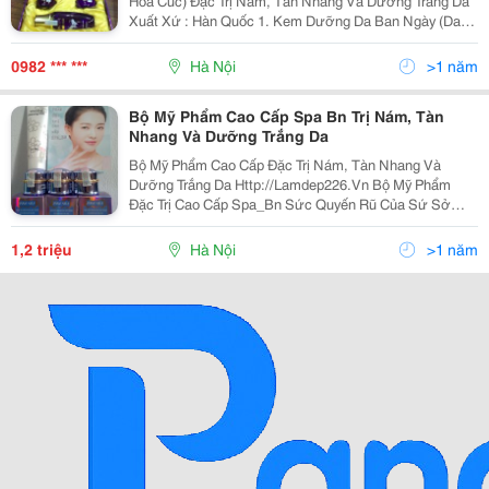
Hoa Cúc) Đặc Trị Nám, Tàn Nhang Và Dưỡng Trắng Da
Xuất Xứ : Hàn Quốc 1. Kem Dưỡng Da Ban Ngày (Day
Crem) Công Dụng: Tái Sinh Da Ban Ngày, Có Tác Dụng
Dưỡng Ẩm Siêu Việt, Trong Kem Có Rất Nhiều Thành P
0982 *** ***
Hà Nội
>1 năm
Bộ Mỹ Phẩm Cao Cấp Spa Bn Trị Nám, Tàn
Nhang Và Dưỡng Trắng Da
Bộ Mỹ Phẩm Cao Cấp Đặc Trị Nám, Tàn Nhang Và
Dưỡng Trắng Da Http://Lamdep226.Vn Bộ Mỹ Phẩm
Đặc Trị Cao Cấp Spa_Bn Sức Quyến Rũ Của Sứ Sở
Hoa Anh Đào Xuất Xứ : Nhật Bản Giá : 1.200.000 Vnđ
Thành Phần : Axit Unsolic_Pc 104 Gồm 9 Loại Ami
1,2 triệu
Hà Nội
>1 năm