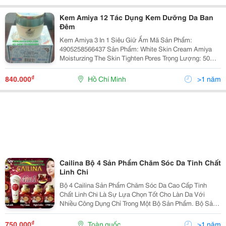
Kem Amiya 12 Tác Dụng Kem Dưỡng Da Ban
Đêm
Kem Amiya 3 In 1 Siêu Giữ Ẩm Mã Sản Phẩm:
4905258566437 Sản Phẩm: White Skin Cream Amiya
Moisturzing The Skin Tighten Pores Trọng Lượng: 50G
Sản Xuất : Nhật Bản Giá Bán Lẻ: 840.000 Vnđ White
Skin Cream Amiya Moisturzing The Skin Tig
₫
840.000
Hồ Chí Minh
>1 năm
Cailina Bộ 4 Sản Phẩm Chăm Sóc Da Tinh Chất
Linh Chi
Bộ 4 Cailina Sản Phẩm Chăm Sóc Da Cao Cấp Tinh
Chất Linh Chi Là Sự Lựa Chọn Tốt Cho Làn Da Với
Nhiều Công Dụng Chỉ Trong Một Bộ Sản Phẩm. Bộ Sản
Phẩm Gồm: Sữa Rửa Mặt : 120G K Em Dùng Ban Ngày
: 25G K Em Dùng Ban Đem : 25G K Em...
₫
750.000
Toàn quốc
>1 năm