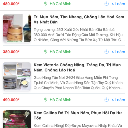
Cách Hiệu Quả, Cung Cấp Vitamin C,E.....dưỡng Chất T
₫
480.000
Hồ Chí Minh
>1 năm
Trị Mụn Nám, Tàn Nhang, Chống Lão Hoá Kem
Vs Nhật Bản
Trọng Lượng: 25G Xuất Xứ: Nhật Bản Giá Bán Lẻ:
380.000 Vnđ Dưới Tác Động Của Môi Trường, Khí Hậu
Ô Nhiễm, Cùng Với Những Tia Bức Xạ Từ Mặt Trời Gây
Nguy Hiểm Cho Làn Da, Nhanh Chóng Gây Ra Sự Lão
Hoá Cho Da Và Để Lại Những Vết Thâm Nám Tr
₫
380.000
Hồ Chí Minh
>1 năm
Kem Victoria Chống Nắng, Trắng Da, Trị Mụn
Nám, Chống Lão Hoá
Giao Hàng Tận Nơi 24/24 Giao Hàng Miễn Phí Trong
Tp.hồ Chí Minh, Và Giao Hàng Đến Tận Tay Quý Khách
Qua Chuyển Phát Nhanh Trên Toàn Quốc. Quý Khách
Vui Lòng Liên Hệ Để Được Tư Vấn Và Báo Giá Tốt
Nhất! Xin Chân Thành Cảm Ơn! Liên Hệ Tp.
₫
490.000
Hồ Chí Minh
>1 năm
Kem Cailina Đỏ Trị Mụn Nám, Phục Hồi Da Hư
Tổn
Kem Cailina Hồng( Đỏ) Được Mayavina Nhập Khẩu Và