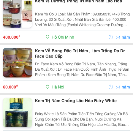
Kem Ys Dưỡng Trắng Trị Mụn Nám Lão Hoá
Kem Ys Có 3 Loại: Mã Sản Phẩm: 8938503137478 Trọng
Lượng: 30 G Xuất Xứ : Nhật Bản Giá Bán Lẻ: 400.000
Vnđ Ys Màu Trắng (Facial Whitening Cream): Dưỡng
Trắng Da - Dưỡng Ẩm - Chống Nắng Thành Phần: Được
Chiết Xuất Từ Thảo Dược Thiê
₫
400.000
Hồ Chí Minh
>1 năm
Kem Vỗ Bong Đặc Trị Nám , Làm Trắng Da Dr
Face Cao Cấp
Dr. Face Kem Vỗ Bong Đặc Trị Nám, Tàn Nhang, Trắng
Da Xuất Xứ : Dr. Face Hàn Quốc Hình Ảnh Thực Tế Sản
Phẩm : Kem Bong Trị Nám Dr. Face Đặc Trị Nám, Tàn
Nhang, Trắng Da Sản Phẩm Được Ưa Chuộm Nhất Tại
Các Spa, Mang Lại Cho Bạn Làn Da T
₫
60.000
Hà Nội
>1 năm
Kem Trị Nám Chống Lão Hóa Fairy White
Fairy White Là Sản Phẩm Tiên Tiến Tăng Cường Và Bổ
Sung Collagen Tối Đa Cho Da Bạn, Nuôi Dưỡng Và
Ngăn Chặn Tối Ưu Những Dấu Hiệu Lão Hóa Da, Bảo
Vệ Da Bạn Dưới Nắng Với Uv50. Đánh Bay Vết Nám 1