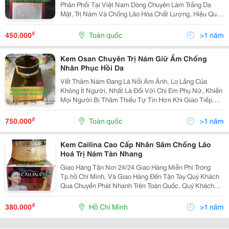
Phân Phối Tại Việt Nam Dòng Chuyên Làm Trắng Da
Mặt, Trị Nám Và Chống Lão Hóa Chất Lượng, Hiệu Quả
Và Hoàn Toàn Thân Thiện Với Sức Khỏe Người Sử
Dụng. Kem Cailina Đỏ Giá Bao Nhiêu? Mã Sản Phẩm:...
₫
450.000
Toàn quốc
>1 năm
Kem Osan Chuyên Trị Nám Giữ Ẩm Chống
Nhăn Phục Hồi Da
Vết Thâm Nám Đang Là Nỗi Ám Ảnh, Lo Lắng Của
Không Ít Người, Nhất Là Đối Với Chị Em Phụ Nữ, Khiến
Mọi Người Bị Thâm Thiếu Tự Tin Hơn Khi Giao Tiếp.
Các Vết Nám Thâm Chủ Yếu Là Do Mụn Cá Để Lại, Mụn
Cá Khiến Da Bị Tổn Thương Và Gây Khó Chịu... Da Mặt
₫
750.000
Toàn quốc
>1 năm
Kem Cailina Cao Cấp Nhân Sâm Chống Lão
Hoá Trị Nám Tàn Nhang
Giao Hàng Tận Nơi 24/24 Giao Hàng Miễn Phí Trong
Tp.hồ Chí Minh, Và Giao Hàng Đến Tận Tay Quý Khách
Qua Chuyển Phát Nhanh Trên Toàn Quốc. Quý Khách
Vui Lòng Liên Hệ Để Được Tư Vấn Và Báo Giá Tốt
Nhất! Xin Chân Thành Cảm Ơn! ...........
₫
380.000
Hồ Chí Minh
>1 năm