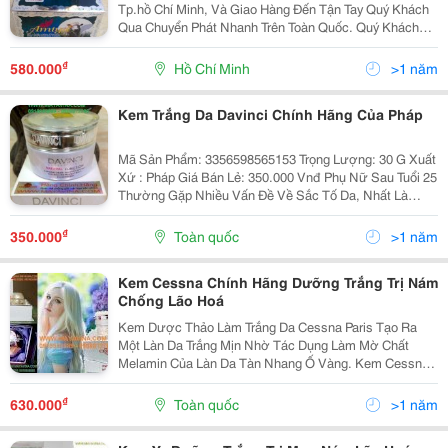
Tp.hồ Chí Minh, Và Giao Hàng Đến Tận Tay Quý Khách
Qua Chuyển Phát Nhanh Trên Toàn Quốc. Quý Khách
Vui Lòng Liên Hệ Để Được Tư Vấn Và Báo Giá Tốt
Nhất! Xin Chân Thành Cảm Ơn! ...........
₫
580.000
Hồ Chí Minh
>1 năm
Kem Trắng Da Davinci Chính Hãng Của Pháp
Mã Sản Phẩm: 3356598565153 Trọng Lượng: 30 G Xuất
Xứ : Pháp Giá Bán Lẻ: 350.000 Vnđ Phụ Nữ Sau Tuổi 25
Thường Gặp Nhiều Vấn Đề Về Sắc Tố Da, Nhất Là
Nám, Tàn Nhang. Tình Trạng Này Ảnh Hưởng Đến
Thẩm Mỹ Cho Gương Mặt. Nếu Không Điều Trị Kị
₫
350.000
Toàn quốc
>1 năm
Kem Cessna Chính Hãng Dưỡng Trắng Trị Nám
Chống Lão Hoá
Kem Dược Thảo Làm Trắng Da Cessna Paris Tạo Ra
Một Làn Da Trắng Mịn Nhờ Tác Dụng Làm Mờ Chất
Melamin Của Làn Da Tàn Nhang Ố Vàng. Kem Cessna
Paris Có Tốt Không? Thành Phần Chất Xúc Tác Vitamin
C Sẽ Thâm Nhập Sâu Vào Da Trong Vòng 24H, Pha
₫
630.000
Toàn quốc
>1 năm
Loãng...