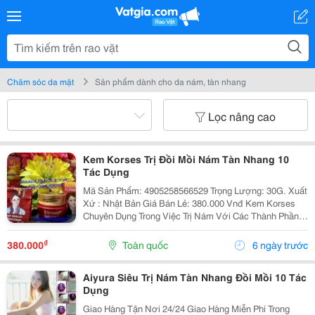
Chăm sóc da mặt
Sản phẩm dành cho da nám, tàn nhang
Lọc nâng cao
Kem Korses Trị Đồi Mồi Nám Tàn Nhang 10
Tác Dụng
Mã Sản Phẩm: 4905258566529 Trọng Lượng: 30G. Xuất
Xứ : Nhật Bản Giá Bán Lẻ: 380.000 Vnđ Kem Korses
Chuyên Dụng Trong Việc Trị Nám Với Các Thành Phần
Như Sâm,Nha Đam,Các Loại Thảo Dược.....nhanh
Chóng Làm Mờ Các Vết Nám Đen...
₫
380.000
Toàn quốc
6 ngày trước
Aiyura Siêu Trị Nám Tàn Nhang Đồi Mồi 10 Tác
Dụng
Giao Hàng Tận Nơi 24/24 Giao Hàng Miễn Phí Trong