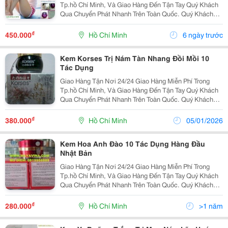
Tp.hồ Chí Minh, Và Giao Hàng Đến Tận Tay Quý Khách
Qua Chuyển Phát Nhanh Trên Toàn Quốc. Quý Khách
Vui Lòng Liên Hệ Để Được Tư Vấn Và Báo Giá Tốt
Nhất! Xin Chân Thành Cảm Ơn! ...........
₫
450.000
Hồ Chí Minh
6 ngày trước
Kem Korses Trị Nám Tàn Nhang Đồi Mồi 10
Tác Dụng
Giao Hàng Tận Nơi 24/24 Giao Hàng Miễn Phí Trong
Tp.hồ Chí Minh, Và Giao Hàng Đến Tận Tay Quý Khách
Qua Chuyển Phát Nhanh Trên Toàn Quốc. Quý Khách
Vui Lòng Liên Hệ Để Được Tư Vấn Và Báo Giá Tốt
Nhất! Xin Chân Thành Cảm Ơn! ...........
₫
380.000
Hồ Chí Minh
05/01/2026
Kem Hoa Anh Đào 10 Tác Dụng Hàng Đầu
Nhật Bản
Giao Hàng Tận Nơi 24/24 Giao Hàng Miễn Phí Trong
Tp.hồ Chí Minh, Và Giao Hàng Đến Tận Tay Quý Khách
Qua Chuyển Phát Nhanh Trên Toàn Quốc. Quý Khách
Vui Lòng Liên Hệ Để Được Tư Vấn Và Báo Giá Tốt
Nhất! Xin Chân Thành Cảm Ơn! Liên Hệ Tp.
₫
280.000
Hồ Chí Minh
>1 năm