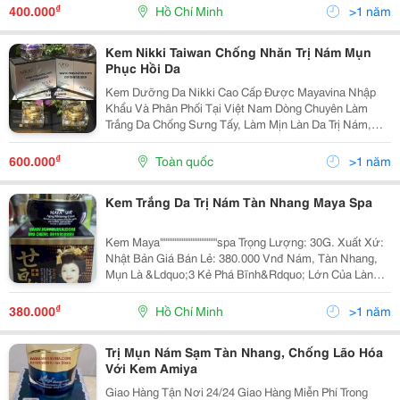
Luôn Trắng Sáng, Mịn Màng, Hồng Hào. Đặc Biệt Dòng
₫
400.000
Hồ Chí Minh
>1 năm
Kem Kam
Kem Nikki Taiwan Chống Nhăn Trị Nám Mụn
Phục Hồi Da
Kem Dưỡng Da Nikki Cao Cấp Được Mayavina Nhập
Khẩu Và Phân Phối Tại Việt Nam Dòng Chuyên Làm
Trắng Da Chống Sưng Tấy, Làm Mịn Làn Da Trị Nám,
Chống Lão Hóa Chất Lượng, Hiệu Quả Và Hoàn Toàn
Thân Thiện Với Sức Khỏe Người Sử Dụng. Kem Nikki
₫
600.000
Toàn quốc
>1 năm
Giá...
Kem Trắng Da Trị Nám Tàn Nhang Maya Spa
Kem Maya''''''''''''''''''''''''''''''''spa Trọng Lượng: 30G. Xuất Xứ:
Nhật Bản Giá Bán Lẻ: 380.000 Vnđ Nám, Tàn Nhang,
Mụn Là &Ldquo;3 Kẻ Phá Bĩnh&Rdquo; Lớn Của Làn
Da. Chúng Tạo Nên Những Hình Thù Xấu Xí Trên Khuôn
Mặt Khiến Cho Chị Em Ch
₫
380.000
Hồ Chí Minh
>1 năm
Trị Mụn Nám Sạm Tàn Nhang, Chống Lão Hóa
Với Kem Amiya
Giao Hàng Tận Nơi 24/24 Giao Hàng Miễn Phí Trong