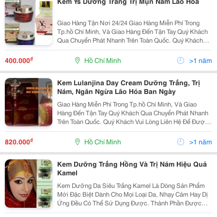
Kem Ys Dưỡng Trắng Trị Mụn Nám Lão Hoá
Giao Hàng Tận Nơi 24/24 Giao Hàng Miễn Phí Trong
Tp.hồ Chí Minh, Và Giao Hàng Đến Tận Tay Quý Khách
Qua Chuyển Phát Nhanh Trên Toàn Quốc. Quý Khách
Vui Lòng Liên Hệ Để Được Tư Vấn Và Báo Giá Tốt
Nhất! Xin Chân Thành Cảm Ơn! ...........
₫
400.000
Hồ Chí Minh
>1 năm
Kem Lulanjina Day Cream Dưỡng Trắng, Trị
Nám, Ngăn Ngừa Lão Hóa Ban Ngày
Giao Hàng Miễn Phí Trong Tp.hồ Chí Minh, Và Giao
Hàng Đến Tận Tay Quý Khách Qua Chuyển Phát Nhanh
Trên Toàn Quốc. Quý Khách Vui Lòng Liên Hệ Để Được
Tư Vấn Và Báo Giá Tốt Nhất! Xin Chân Thành Cảm Ơn!
...............................O0O....
₫
820.000
Hồ Chí Minh
>1 năm
Kem Dưỡng Trắng Hồng Và Trị Nám Hiệu Quả
Kamel
Kem Dưỡng Da Siêu Trắng Kamel Là Dòng Sản Phẩm
Mới Đặc Biệt Dành Cho Mọi Loại Da, Nhạy Cảm Hay Dị
Ứng Đều Có Thể Sử Dụng Được. Thành Phần Được
Chiết Xuất 100% Từ Trân Châu, Giúp Nuôi Dưỡng Da