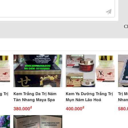
 Trị
Kem Trắng Da Trị Nám
Kem Ys Dưỡng Trắng Trị
Trị 
Tàn Nhang Maya Spa
Mụn Nám Lão Hoá
Nhan
Với 
₫
₫
380.000
400.000
580.