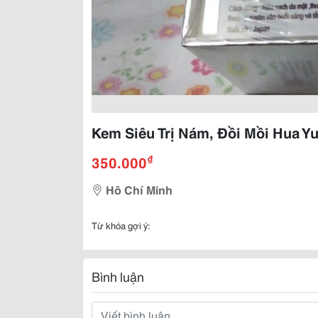
Kem Siêu Trị Nám, Đồi Mồi Hua Y
₫
350.000
Hô Chí Minh
Từ khóa gợi ý:
Bình luận