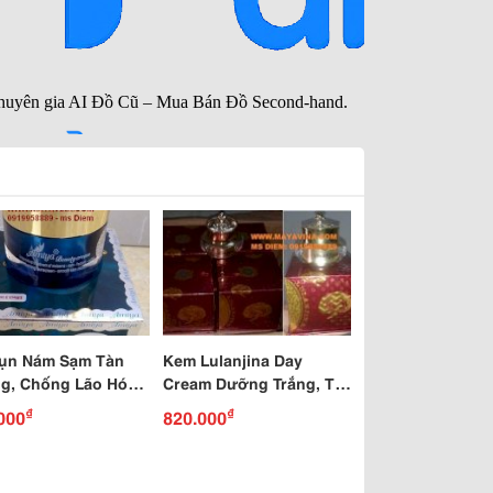
Mụn Nám Sạm Tàn
Kem Lulanjina Day
g, Chống Lão Hóa
Cream Dưỡng Trắng, Trị
Kem Amiya
Nám, Ngăn Ngừa Lão
₫
₫
000
820.000
Hóa Ban Ngày