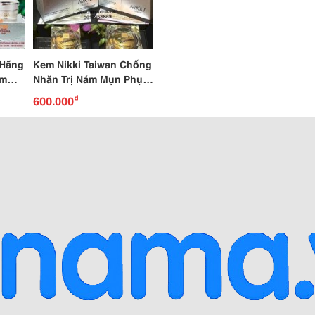
 Hãng
Kem Nikki Taiwan Chống
ám
Nhăn Trị Nám Mụn Phục
Hồi Da
₫
600.000