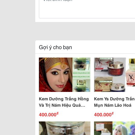
Gợi ý cho bạn
Kem Dưỡng Trắng Hồng
Kem Ys Dưỡng Trắng
Và Trị Nám Hiệu Quả
Mụn Nám Lão Hoá
Kamel
₫
₫
400.000
400.000