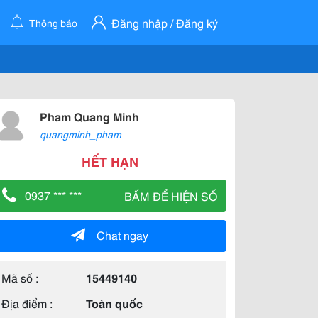
Đăng nhập / Đăng ký
Thông báo
Pham Quang Minh
quangminh_pham
HẾT HẠN
0937 *** ***
BẤM ĐỂ HIỆN SỐ
Chat ngay
Mã số :
15449140
Địa điểm :
Toàn quốc