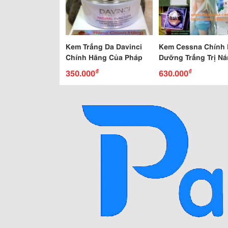
Kem Trắng Da Davinci
Kem Cessna Chính
Chính Hãng Của Pháp
Dưỡng Trắng Trị N
Chống Lão Hoá
₫
₫
350.000
630.000