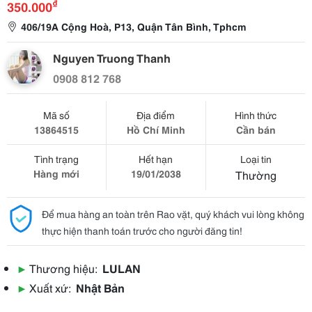
₫
350.000
406/19A Cộng Hoà, P13, Quận Tân Bình, Tphcm
Nguyen Truong Thanh
0908 812 768
Mã số
Địa điểm
Hình thức
13864515
Hồ Chí Minh
Cần bán
Tình trạng
Hết hạn
Loại tin
Hàng mới
19/01/2038
Thường
Để mua hàng an toàn trên Rao vặt, quý khách vui lòng không
thực hiện thanh toán trước cho người đăng tin!
▶
Thương hiệu:
LULAN
▶
Xuất xứ:
Nhật Bản