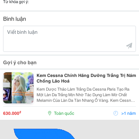
Từ khóa gợi ý:
Bình luận
Gợi ý cho bạn
Kem Cessna Chính Hãng Dưỡng Trắng Trị Nám
Chống Lão Hoá
Kem Dược Thảo Làm Trắng Da Cessna Paris Tạo Ra
Một Làn Da Trắng Mịn Nhờ Tác Dụng Làm Mờ Chất
Melamin Của Làn Da Tàn Nhang Ố Vàng. Kem Cessna
Paris Có Tốt Không? Thành Phần Chất Xúc Tác Vitamin
C Sẽ Thâm Nhập Sâu Vào Da Trong Vòng 24H, Pha
₫
630.000
Toàn quốc
>1 năm
Loãng...