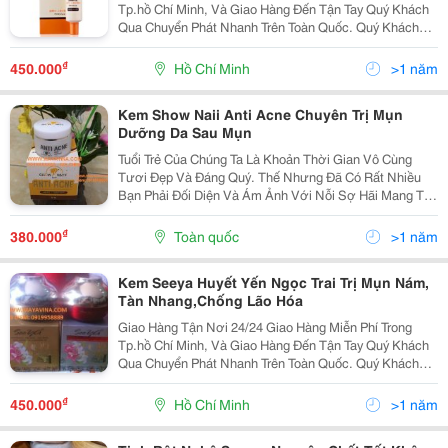
Tp.hồ Chí Minh, Và Giao Hàng Đến Tận Tay Quý Khách
Qua Chuyển Phát Nhanh Trên Toàn Quốc. Quý Khách
Vui Lòng Liên Hệ Để Được Tư Vấn Và Báo Giá Tốt
Nhất! Xin Chân Thành Cảm Ơn! Liên Hệ Tp.
₫
450.000
Hồ Chí Minh
>1 năm
Kem Show Naii Anti Acne Chuyên Trị Mụn
Dưỡng Da Sau Mụn
Tuổi Trẻ Của Chúng Ta Là Khoản Thời Gian Vô Cùng
Tươi Đẹp Và Đáng Quý. Thế Nhưng Đã Có Rất Nhiều
Bạn Phải Đối Diện Và Ám Ảnh Với Nỗi Sợ Hãi Mang Tên
&Ldquo;Mụn&Rdquo; Suốt Cả Khoảng Thời Gian Đó.
Nỗi Khát Khao Lớn Nhất Của Các Bạn Chính Là Có Một
₫
380.000
Toàn quốc
>1 năm
Làn
Kem Seeya Huyết Yến Ngọc Trai Trị Mụn Nám,
Tàn Nhang,Chống Lão Hóa
Giao Hàng Tận Nơi 24/24 Giao Hàng Miễn Phí Trong
Tp.hồ Chí Minh, Và Giao Hàng Đến Tận Tay Quý Khách
Qua Chuyển Phát Nhanh Trên Toàn Quốc. Quý Khách
Vui Lòng Liên Hệ Để Được Tư Vấn Và Báo Giá Tốt
Nhất! Xin Chân Thành Cảm Ơn! ...........
₫
450.000
Hồ Chí Minh
>1 năm