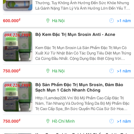
Thường, Tuy Không Ảnh Hưởng Đến Sức Khỏe Nhưng
Là Gánh Nặng Tâm Lý Và Ảnh Hưởng Lớn Đến Yếu Tố
Thẩm Mỹ. Đặc Biệt Mụn Trứng Cá Nếu Không Điều Trị
Đúng Cách Và Kịp Thời Có Thể Để Lại Sẹo Vĩnh Viễn.
₫
600.000
Hà Nội
>1 năm
Thuố
Bộ Kem Đặc Trị Mụn Srosin Anti - Acne
Kem Đặc Trị Mụn Srosin Là Sản Phẩm Đặc Trị Mụn Có
Xuất Xứ Từ Nhật Bản Có Tác Dụng Tiêu Diệt Mụn Trứng
Cá Cứng Đầu Nhất. Cộng Dụng Đặc Biệt Cộng Với
Phương Thức Bào Chế Hiện Đại Làm Sản Phẩm Có Tác
Dụn Ngấm Sâu, Diệt Khuẩn Nhanh, Tác Dụng Kéo Dài
₫
750.000
Hà Nội
>1 năm
Đặc
Bộ Sản Phẩm Đặc Trị Mụn Srosin, Đảm Bảo
Sạch Mụn 1 Cách Nhanh Chóng
Http://Lamdep226.Vn/ Bộ Mỹ Phẩm Cao Cấp Đặc Trị
Nám, Tàn Nhang Và Dưỡng Trắng Da Bộ Mỹ Phẩm Đặc
Trị Cao Cấp Spa_Bn Sức Quyến Rũ Của Sứ Sở Hoa
Anh Đào Xuất Xứ : Nhật Bản Giá : 1.200.000 Vnđ Thành
Phần : Axit Unsolic_Pc 104 Gồm 9 Loại Amino Ax
₫
750.000
Hồ Chí Minh
>1 năm