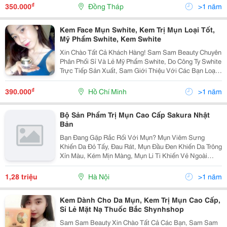
Trên Toàn Quốc, Freeship Nhìu Tỉnh Thành. M
₫
350.000
Đồng Tháp
>1 năm
Kem Face Mụn Swhite, Kem Trị Mụn Loại Tốt,
Mỹ Phẩm Swhite, Kem Swhite
Xin Chào Tất Cả Khách Hàng! Sam Sam Beauty Chuyên
Phân Phối Sỉ Và Lẻ Mỹ Phẩm Swhite, Do Công Ty Swhite
Trực Tiếp Sản Xuất, Sam Giới Thiệu Với Các Bạn Loại
Kem Face Cho Da Mặt Nhằm Trắng Da , Dưỡng Ẩm Và
Chống Nắng. Kem Face Cao Cấp Swhite Cải T
₫
390.000
Hồ Chí Minh
>1 năm
Bộ Sản Phẩm Trị Mụn Cao Cấp Sakura Nhật
Bản
Bạn Đang Gặp Rắc Rối Với Mụn? Mụn Viêm Sưng
Khiến Da Đỏ Tấy, Đau Rát, Mụn Đầu Đen Khiến Da Trông
Xỉn Màu, Kém Mịn Màng, Mụn Li Ti Khiến Vẻ Ngoài
Trông Kém Thu Hút? Các Sản Phẩm Trị Mụn Trên Thị
Trường Không Thể Giúp Điều Giúp Trị Dứt Điểm Mụn
1,28 triệu
Hà Nội
>1 năm
Trên Da
Kem Dành Cho Da Mụn, Kem Trị Mụn Cao Cấp,
Sỉ Lẻ Mặt Nạ Thuốc Bắc Shynhshop
Sam Sam Beauty Xin Chào Tất Cả Các Bạn, Sam Sam