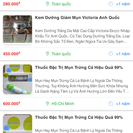
Cây Cảm Thảo. * Công Dụng: Từ Đó, Sản Phẩm Này
₫
280.000
Toàn quốc
>1 năm
Có...
Kem Dưỡng Giảm Mụn Victoria Anh Quốc
Kem Dưỡng Trắng Da Mặt Cao Cấp Victoria Được Nhập
Khẩu Từ Anh Quốc, Có Tác Dụng Dưỡng Trắng Da, Loại
Bỏ Những Sắc Tố Đen, Ngăn Ngừa Tia Uv Gây Sạm
Nám Da, Ngoài Ra Còn Chống Nắng Hiệu Quả Rất Cao,
Làm Phai Vết Nám Mờ Tàn Nhang Đặc Trị Mụn, Ngăn
₫
450.000
Toàn quốc
>1 năm
Ngừa
Thuốc Đặc Trị Mụn Trứng Cá Hiệu Quả 99%
Mụn Hay Mụn Trứng Cá Là Bệnh Lý Ngoài Da Thông
Thường, Tuy Không Ảnh Hưởng Đến Sức Khỏe Nhưng
Là Gánh Nặng Tâm Lý Và Ảnh Hưởng Lớn Đến Yếu Tố
Thẩm Mỹ. Đặc Biệt Mụn Trứng Cá Nếu Không Điều Trị
Đúng Cách Và Kịp Thời Có Thể Để Lại Sẹo Vĩnh Viễn. T
₫
600.000
Hồ Chí Minh
>1 năm
Thuốc Đặc Trị Mụn Trứng Cá Hiệu Quả 99%
Mụn Hay Mụn Trứng Cá Là Bệnh Lý Ngoài Da Thông