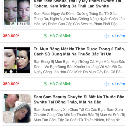
Kem Face Swhite, Đại Lý Mỹ Phẩm Swhite Tại
Tphcm, Kem Trắng Da Thái Lan Swhite
Kem Face Ngày Và Đêm : Dưỡng Trắng Da Từ Sâu
Trong Da, Ngăn Ngừa Mụn,Chống Nắng Ngăn Chặn Lão
Hóa. Mỹ Phẩm Cao Cấp Của Swhite, Phân Phối Độc
Quyền Có Tem Kiểm Định, Tem Chống Hàng Nhái Hàng
Giả. Xuất Xứ : Thái Lan Thành Phần Chín
₫
350.000
Hồ Chí Minh
>1 năm
Trị Mụn Bằng Mặt Nạ Thảo Dược Trong 2 Tuần,
Cách Sử Dụng Mặt Nạ Thuốc Bắc Trị Ụn
Bạn Đang Bị Mụn Bọc, Mụn Trứng Cá,Mụn Mũ, Mụn Đầu
Đen... Và Bạn Đang Băn Khoăn Lo Lắng Về Vấn Đề Da
Ngày Càng Lão Hóa Của Mình Do Mụn Gây Ra. Có Rất
Nhiều Nguyên Nhân Gây Mụn : Dậy Thì, Môi Trường
Sống, Tâm Sinh Lý, Mụn Do Di Truyền, Mụn Do Nội
₫
350.000
Hồ Chí Minh
>1 năm
Sam Sam Beauty Chuyên Sỉ Mặt Nạ Thuốc Bắc
Swhite Tại Đồng Tháp, Mặt Nạ Bắc
Sam Sam Beauty Xin Chào Tất Cả Các Bạn, Sam Sam
Chuyên Cung Cấp Mặt Nạ Thuốc Bắc Trị Mụn Và Điều Trị
Mụn Tận Gốc, Tẩy Da Chết Từ Thiên Nhiên, Hàng Nhập
Của Công Ty, Có Giấy Tờ Kiểm Định.giao Hàng Tận Nơi