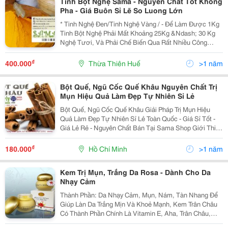
Tinh Bột Nghệ Sama - Nguyên Chất Tốt Không
Pha - Giá Buôn Sỉ Lẽ So Luong Lớn
* Tinh Nghệ Đen/Tinh Nghệ Vàng / - Để Làm Được 1Kg
Tinh Bột Nghệ Phải Mất Khoảng 25Kg &Ndash; 30 Kg
Nghệ Tươi, Và Phải Chế Biến Qua Rất Nhiều Công
Đoạn Sàng, Lọc Đi Những Chất Tạp, Xơ, Tách Bớt Tinh
Dầu Trong Củ Nghệ. Vì Vậy Tinh Bột Nghệ Ko Có Mùi H
₫
400.000
Thừa Thiên Huế
>1 năm
Bột Quế, Ngũ Cốc Quế Khâu Nguyên Chất Trị
Mụn Hiệu Quả Làm Đẹp Tự Nhiên Sỉ Lẻ
Bột Quế, Ngũ Cốc Quế Khâu Giải Pháp Trị Mụn Hiệu
Quả Làm Đẹp Tự Nhiên Sỉ Lẻ Toàn Quốc - Giá Sỉ Tốt -
Giá Lẻ Rẻ - Nguyên Chất Bán Tại Sama Shop Giới Thiệu
Về Sản Phẩm Bột Quế Công Dụng Làm Đẹp Thần Kỳ
Bột Quế
₫
180.000
Hồ Chí Minh
>1 năm
Kem Trị Mụn, Trắng Da Rosa - Dành Cho Da
Nhạy Cảm
Thành Phần: Da Nhạy Cảm, Mụn, Nám, Tàn Nhang Để
Giúp Làn Da Trắng Mịn Và Khoẻ Mạnh, Kem Trân Châu
Có Thành Phần Chính Là Vitamin E, Aha, Trân Châu,
Cây Lô Hội Tự Nhiên, Dầu Chồi Cây Lúa Mì, Chất Của