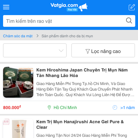
Chăm sóc da mặt
Sản phẩm dành cho da bị mụn
Lọc nâng cao
Kem Hiroshima Japan Chuyên Trị Mụn Nám
Tàn Nhang Lão Hóa
Giao Hàng Miễn Phí Trong Tp.hồ Chí Minh, Và Giao
Hàng Đến Tận Tay Quý Khách Qua Chuyển Phát Nhanh
Trên Toàn Quốc. Quý Khách Vui Lòng Liên Hệ Để Được
Tư Vấn Và Báo Giá Tốt Nhất! Xin Chân Thành Cảm Ơn!
...............................O0O....
₫
800.000
Hồ Chí Minh
>1 năm
Kem Trị Mụn Hanajirushi Acne Gel Pure &
Clear
Giao Hàng Tận Nơi 24/24 Giao Hàng Miễn Phí Trong