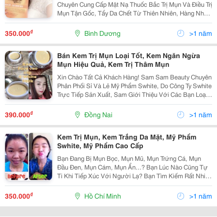
Chuyên Cung Cấp Mặt Nạ Thuốc Bắc Trị Mụn Và Điều Trị
Mụn Tận Gốc, Tẩy Da Chết Từ Thiên Nhiên, Hàng Nhập
Của Công Ty, Có Giấy Tờ Kiểm Định. Mặt Nạ Thảo
Dược Thuốc Bắc S.white Được Chiết Xuất Hoàn Toàn
₫
350.000
Bình Dương
>1 năm
Bán Kem Trị Mụn Loại Tốt, Kem Ngăn Ngừa
Mụn Hiệu Quả, Kem Trị Thâm Mụn
Xin Chào Tất Cả Khách Hàng! Sam Sam Beauty Chuyên
Phân Phối Sỉ Và Lẻ Mỹ Phẩm Swhite, Do Công Ty Swhite
Trực Tiếp Sản Xuất, Sam Giới Thiệu Với Các Bạn Loại
Kem Face Cho Da Mặt Nhằm Trắng Da , Dưỡng Ẩm Và
Chống Nắng. Kem Face Cao Cấp Swhite Cải T
₫
390.000
Đồng Nai
>1 năm
Kem Trị Mụn, Kem Trắng Da Mặt, Mỹ Phẩm
Swhite, Mỹ Phẩm Cao Cấp
Bạn Đang Bị Mụn Bọc, Mụn Mũ, Mụn Trứng Cá, Mụn
Đầu Đen, Mụn Cám, Mụn Ẩn...? Bạn Lúc Nào Cũng Tự
Ti Khi Tiếp Xúc Với Người Lạ? Bạn Tìm Kiếm Rất Nhiều
Phương Pháp Trị Mụn Nhưng Không Hiệu Quả? Bạn
Đang Cần 1 Loại Trị Mụn Từ Thiên Nhiên, Trị Mụn Tận
₫
350.000
Hồ Chí Minh
>1 năm
Gốc