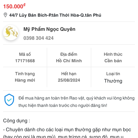
₫
150.000
44/7 Lũy Bán Bích-P.tân Thới Hòa-Q.tân Phú
Mỹ Phẩm Ngọc Quyên
0398 304 424
Mã số
Địa điểm
Hình thức
17171668
Hồ Chí Minh
Cần bán
Tình trạng
Hết hạn
Loại tin
Hàng mới
25/08/2024
Thường
Để mua hàng an toàn trên Rao vặt, quý khách vui lòng không
thực hiện thanh toán trước cho người đăng tin!
Công dụng :
- Chuyên dành cho các loại mụn thường gặp như mụn bọc
(hay còn gọi là mụn mủ), mụn trứng cá, sưng đỏ, mụn u, …