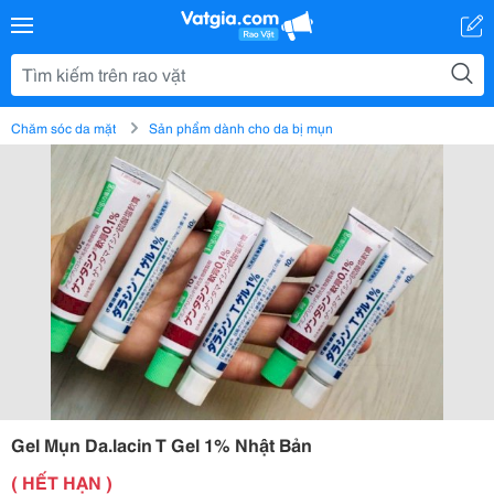
Chăm sóc da mặt
Sản phẩm dành cho da bị mụn
Gel Mụn Da.lacin T Gel 1% Nhật Bản
( HẾT HẠN )