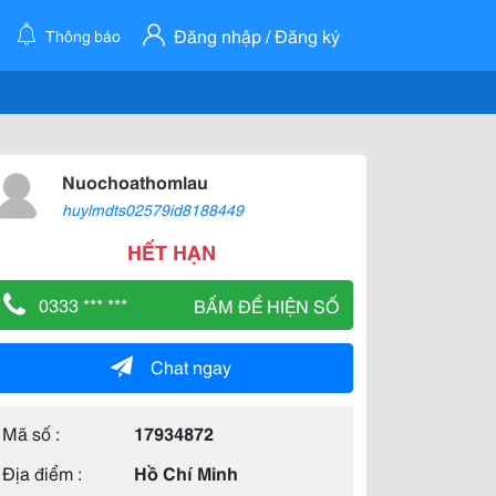
Đăng nhập / Đăng ký
Thông báo
Nuochoathomlau
huylmdts02579id8188449
HẾT HẠN
0333 *** ***
BẤM ĐỂ HIỆN SỐ
Chat ngay
Mã số :
17934872
Địa điểm :
Hồ Chí Minh