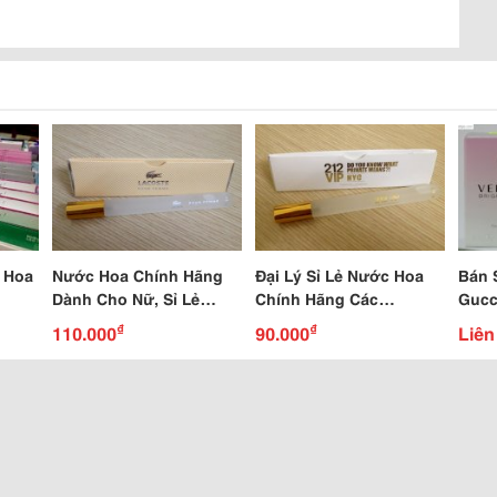
 Hoa
Nước Hoa Chính Hãng
Đại Lý Sỉ Lẻ Nước Hoa
Bán 
Dành Cho Nữ, Sỉ Lẻ
Chính Hãng Các
Gucc
Nước Hoa Làm Quà
Loại,Nước Hoa Chanel
Lanco
₫
₫
110.000
90.000
Liên
Tặng
Bao 