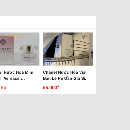
Sỉ Nước Hoa Mini
Chanel Nước Hoa Vial
i, Versace,
Bán Lẻ Rẻ Gần Giá Sỉ.
me, Daisy, Dior...
₫
 hệ
55.000
Giá Việt Nam