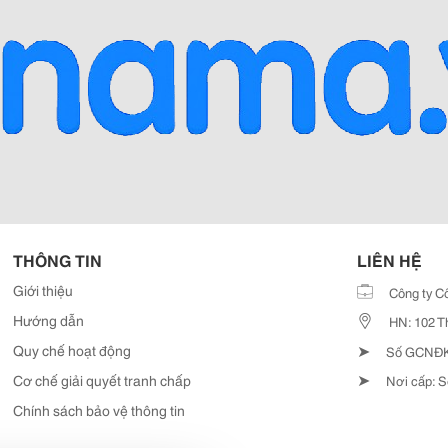
THÔNG TIN
LIÊN HỆ
Giới thiệu
Công ty C
Hướng dẫn
HN: 102 T
➤
Quy chế hoạt động
Số GCNĐKD
➤
Cơ chế giải quyết tranh chấp
Nơi cấp: S
Chính sách bảo vệ thông tin