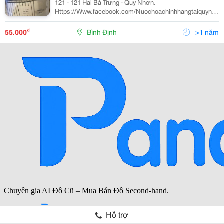
121 - 121 Hai Bà Trưng - Quy Nhơn.
Https://Www.facebook.com/Nuochoachinhhangtaiquynhon
Chuyên Cung Cấp Sỉ Lẻ Các Dòng Nước Hoa Vial Chính
Hãng Từ Made In Usa, Châu Âu, Cam Kết Không Bán
₫
55.000
Bình Định
>1 năm
Fake, 100% Nước
Hỗ trợ