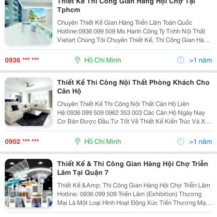
Thiết Kế Thi Công Gian Hàng Hội Chợ Tại
Tphcm
Chuyên Thiết Kế Gian Hàng Triển Lãm Toàn Quốc
Hotline:0936 099 509 Ms Hanh Công Ty Tnhh Nội Thất
Vietart Chúng Tôi Chuyên Thiết Kế, Thi Công Gian Hàng
Hội Chợ Triển Lãm , Tham Gia Hội Chợ Vietbuild , Đóng
Bàn, Ghế, Tủ Gỗ, Cửa Gỗ, Kệ Treo,
0936 *** ***
Hồ Chí Minh
>1 năm
Thiết Kế Thi Công Nội Thất Phòng Khách Cho
Căn Hộ
Chuyên Thiết Kế Thi Công Nội Thất Căn Hộ Liên
Hệ:0936 099 509 0962 353 003 Các Căn Hộ Ngày Nay
Cơ Bản Được Đầu Tư Tốt Về Thiết Kế Kiến Trúc Và Xây
Dựng, Cho Nên Việc Thiết Kế Thi Công Nội Thất Căn Hộ
Cũng Trở Nên Thuận Lợi Từ Diện Tích Đến Khôn
0902 *** ***
Hồ Chí Minh
>1 năm
Thiết Kế & Thi Công Gian Hàng Hội Chợ Triễn
Lãm Tại Quận 7
Thiết Kế &Amp; Thi Công Gian Hàng Hội Chợ Triễn Lãm
Hotline: 0936 099 509 Triển Lãm (Exhibition) Thương
Mại Là Một Loại Hình Hoạt Động Xúc Tiến Thương Mại,
Đó Là Việc Trưng Bày, Giới Thiệu Hàng Hoá, Dịch Vụ