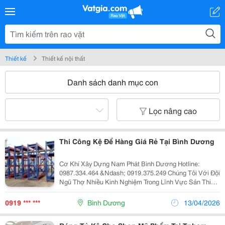
Thiết kế
Thiết kế nội thất
Danh sách danh mục con
Lọc nâng cao
Thi Công Kệ Để Hàng Giá Rẻ Tại Bình Dương
Cơ Khí Xây Dựng Nam Phát Bình Dương Hotline:
0987.334.464 &Ndash; 0919.375.249 Chúng Tôi Với Đội
Ngũ Thợ Nhiều Kinh Nghiệm Trong Lĩnh Vực Sản Thi
Công Inox Sắt Thép Chuyên Sản Xuất Và Lắp Đặt Các
Loại Kệ Để Hàng Bằng Chất Liệu Inox, Sắt, Nhôm...
0919 *** ***
Bình Dương
13/04/2026