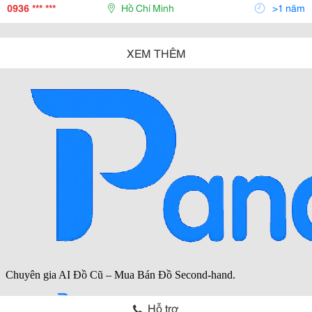
Nhằm Mục Đích Thúc Đẩy, Tìm
0936 *** ***
Hồ Chí Minh
>1 năm
XEM THÊM
Hỗ trợ