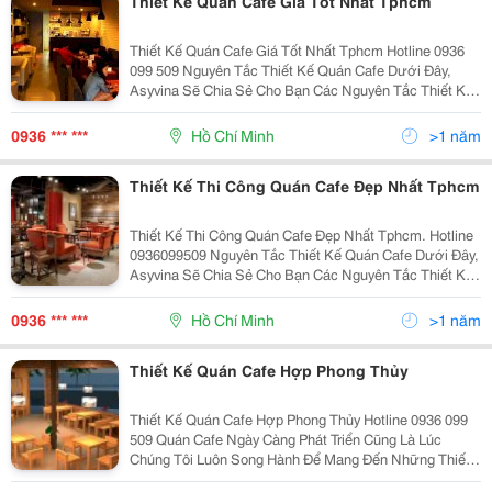
Thiết Kế Quán Cafe Giá Tốt Nhất Tphcm
Thiết Kế Quán Cafe Giá Tốt Nhất Tphcm Hotline 0936
099 509 Nguyên Tắc Thiết Kế Quán Cafe Dưới Đây,
Asyvina Sẽ Chia Sẻ Cho Bạn Các Nguyên Tắc Thiết Kế
Quán Cafe Đạt Chuẩn, Nghiêm Ngặt Về Thẩm Mỹ Cũng
Như Kỹ Thuật Để Quán Cafe Của Bạn Mang Lại
0936 *** ***
Hồ Chí Minh
>1 năm
Thiết Kế Thi Công Quán Cafe Đẹp Nhất Tphcm
Thiết Kế Thi Công Quán Cafe Đẹp Nhất Tphcm. Hotline
0936099509 Nguyên Tắc Thiết Kế Quán Cafe Dưới Đây,
Asyvina Sẽ Chia Sẻ Cho Bạn Các Nguyên Tắc Thiết Kế
Quán Cafe Đạt Chuẩn, Nghiêm Ngặt Về Thẩm Mỹ Cũng
Như Kỹ Thuật Để Quán Cafe Của Bạn Mang
0936 *** ***
Hồ Chí Minh
>1 năm
Thiết Kế Quán Cafe Hợp Phong Thủy
Thiết Kế Quán Cafe Hợp Phong Thủy Hotline 0936 099
509 Quán Cafe Ngày Càng Phát Triển Cũng Là Lúc
Chúng Tôi Luôn Song Hành Để Mang Đến Những Thiết
Kế Quán Cafe Mới Mẻ Cho Mọi Khách Hàng, Để Mọi