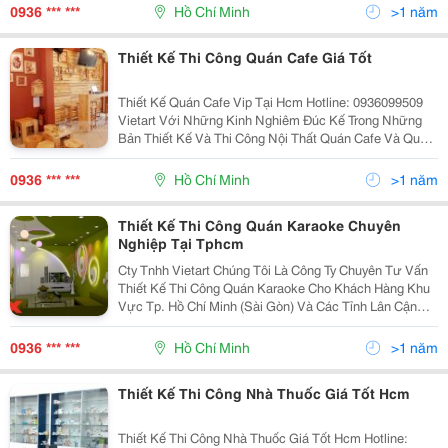
Người Vừa Thưởng Thức Những Cốc Cafe Thơm Ng
0936 *** ***
Hồ Chí Minh
>1 năm
Thiết Kế Thi Công Quán Cafe Giá Tốt
Thiết Kế Quán Cafe Vip Tại Hcm Hotline: 0936099509
Vietart Với Những Kinh Nghiêm Đúc Kế Trong Những
Bản Thiết Kế Và Thi Công Nội Thất Quán Cafe Và Quán
Bar Mang Đến Cho Quý Khách Hàng Những Gợi Ý Quan
Trọng Trong Công Việc Thiết Kế Nội Thất Quá
0936 *** ***
Hồ Chí Minh
>1 năm
Thiết Kế Thi Công Quán Karaoke Chuyên
Nghiệp Tại Tphcm
Cty Tnhh Vietart Chúng Tôi Là Công Ty Chuyên Tư Vấn
Thiết Kế Thi Công Quán Karaoke Cho Khách Hàng Khu
Vực Tp. Hồ Chí Minh (Sài Gòn) Và Các Tỉnh Lân Cận
Như Bình Dương, Đồng Nai, Long An, Bà Rịa Vũng
Tàu&Hellip; Chúng Tôi Tự Hào Với Đội Ngũ Thiết K
0936 *** ***
Hồ Chí Minh
>1 năm
Thiết Kế Thi Công Nhà Thuốc Giá Tốt Hcm
Thiết Kế Thi Công Nhà Thuốc Giá Tốt Hcm Hotline: