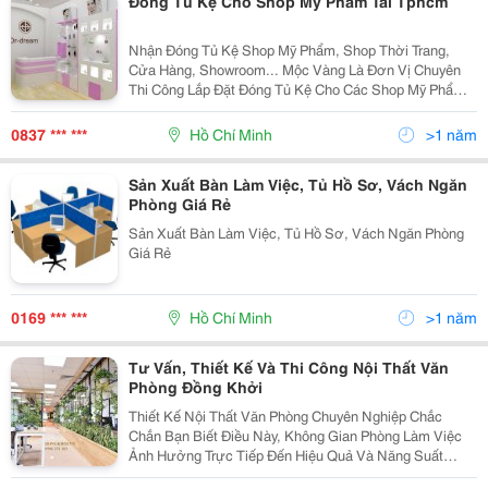
Đóng Tủ Kệ Cho Shop Mỹ Phẩm Tai Tphcm
Nhận Đóng Tủ Kệ Shop Mỹ Phẩm, Shop Thời Trang,
Cửa Hàng, Showroom... Mộc Vàng Là Đơn Vị Chuyên
Thi Công Lắp Đặt Đóng Tủ Kệ Cho Các Shop Mỹ Phẩm,
Shop Thời Trang, Cửa Hàng, Showroom... Theo Yêu
Cầu Khách Hàng. Tư Vấn Thiết Kế Miễn Phí Tận Nơi
0837 *** ***
Hồ Chí Minh
>1 năm
Sản Xuất Bàn Làm Việc, Tủ Hồ Sơ, Vách Ngăn
Phòng Giá Rẻ
Sản Xuất Bàn Làm Việc, Tủ Hồ Sơ, Vách Ngăn Phòng
Giá Rẻ
0169 *** ***
Hồ Chí Minh
>1 năm
Tư Vấn, Thiết Kế Và Thi Công Nội Thất Văn
Phòng Đồng Khởi
Thiết Kế Nội Thất Văn Phòng Chuyên Nghiệp Chắc
Chắn Bạn Biết Điều Này, Không Gian Phòng Làm Việc
Ảnh Hưởng Trực Tiếp Đến Hiệu Quả Và Năng Suất
Công Việc Của Nhân Viên. Nếu Phải Làm Việc Trong