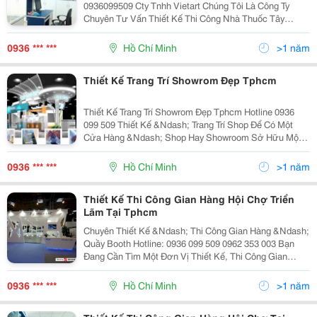
0936099509 Cty Tnhh Vietart Chúng Tôi Là Công Ty
Chuyên Tư Vấn Thiết Kế Thi Công Nhà Thuốc Tây
Chuẩn Ggp Cho Khách Hàng Khu Vực Tp. Hồ Chí Minh
(Sài Gòn) Và Các Tỉnh Lân Cận Như Bình Dương, Đồng
0936 *** ***
Hồ Chí Minh
>1 năm
Thiết Kế Trang Trí Showrom Đẹp Tphcm
Thiết Kế Trang Trí Showrom Đẹp Tphcm Hotline 0936
099 509 Thiết Kế &Ndash; Trang Trí Shop Để Có Một
Cửa Hàng &Ndash; Shop Hay Showroom Sở Hữu Một
Hình Ảnh Chuyên Nghiệp Thì Việc Thiết Kế Đòi Hỏi Sự
Nghiên Cứu Kỹ Lưỡng Về Không Gian, Bố Cục V
0936 *** ***
Hồ Chí Minh
>1 năm
Thiết Kế Thi Công Gian Hàng Hội Chợ Triển
Lãm Tại Tphcm
Chuyên Thiết Kế &Ndash; Thi Công Gian Hàng &Ndash;
Quầy Booth Hotline: 0936 099 509 0962 353 003 Bạn
Đang Cần Tìm Một Đơn Vị Thiết Kế, Thi Công Gian
Hàng Hội Chợ Triễn Lãm Trọn Gói? Bạn Đang Muốn
Thiết Kế Và Thi Công Một Gian Hàng Hội Chợ Ấn
0936 *** ***
Hồ Chí Minh
>1 năm