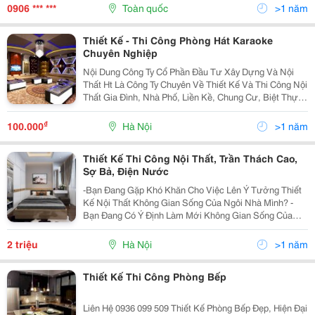
Văn Phòng Có Không Gian Gò Bó, Chật Hẹp, Thiếu
0906 *** ***
Toàn quốc
>1 năm
Sáng Tạo
Thiết Kế - Thi Công Phòng Hát Karaoke
Chuyên Nghiệp
Nội Dung Công Ty Cổ Phần Đầu Tư Xây Dựng Và Nội
Thất Ht Là Công Ty Chuyên Về Thiết Kế Và Thi Công Nội
Thất Gia Đình, Nhà Phố, Liền Kề, Chung Cư, Biệt Thự ,
Nội Thất Văn Phòng, Nội Thất Phòng Chiếu Phim Mini,
Phòng Hát Karaoke, Showroom
₫
100.000
Hà Nội
>1 năm
Thiết Kế Thi Công Nội Thất, Trần Thách Cao,
Sợ Bả, Điện Nước
-Bạn Đang Gặp Khó Khăn Cho Việc Lên Ý Tưởng Thiết
Kế Nội Thất Không Gian Sống Của Ngôi Nhà Mình? -
Bạn Đang Có Ý Định Làm Mới Không Gian Sống Của
Nhà Mình Nhưng Vẫn Chưa Biết Sẽ Mua Sắm Nội Thất
Như Thế Nào? - Bạn Không Đo Lường Hết Được Kích
2 triệu
Hà Nội
>1 năm
Th
Thiết Kế Thi Công Phòng Bếp
Liên Hệ 0936 099 509 Thiết Kế Phòng Bếp Đẹp, Hiện Đại