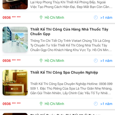
Lại Hợp Phong Thủy Khi Thiết Kế Phòng Bếp, Ngoài
Việc Tạo Phong Cách Hiện Đại, Đẹp Mắt Bạn Còn Cần
Phải Thiết Kế Sao Cho Hợp Phong Thủy Nữa. Theo
Quan Niệm Phong Thủy Học, Phòng
0936 *** ***
Hồ Chí Minh
>1 năm
Thiết Kế Thi Công Cửa Hàng Nhà Thuốc Tây
Chuẩn Gpp
Thông Tin Chi Tiết Cty Tnhh Vietart Chúng Tôi Là Công
Ty Chuyên Tư Vấn Thiết Kế Thi Công Nhà Thuốc Tây
Chuẩn Ggp Cho Khách Hàng Khu Vực Tp. Hồ Chí Minh
(Sài Gòn) Và Các Tỉnh Lân Cận Như Bình Dương, Đồng
Nai, Long An, Bà Rịa Vũng Tàu&
0936 *** ***
Hồ Chí Minh
>1 năm
Thiết Kế Thi Công Spa Chuyên Nghiệp
Thiết Kế Thi Công Spa Chuyên Nghiệp Hotline: 0936 099
509 1. Đặc Thù Riêng Của Spa Là Thư Giãn Nhẹ Nhàng,
Gần Gũi Thiên Nhiên, Lấy Chính Các Yếu Tố Tự Nhiên
Làm Căn Bản Để Chăm Sóc Sức Khỏe, Phục Hồi Sức
Trẻ, Nghe Rất Bình Thường, Mà Hiệu Quả Mang
0936 *** ***
Hồ Chí Minh
>1 năm