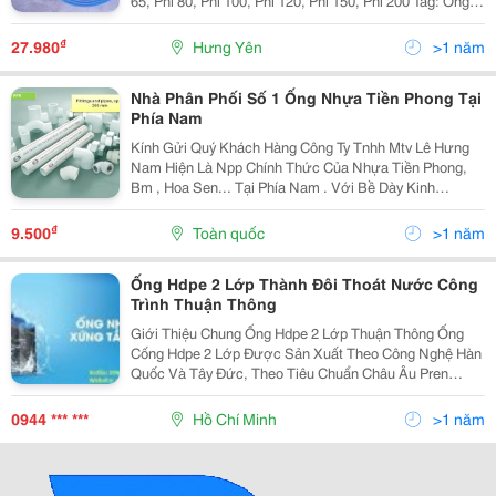
65, Phi 80, Phi 100, Phi 120, Phi 150, Phi 200 Tag: Ổng
Vải Bạt Cốt Dù Chi Lê, Ống Mềm Dẫn Nước Chi Lê, Ống
Mềm Pvc Chi Lê, Ống Tải Cát Chi Lê
₫
27.980
Hưng Yên
>1 năm
Nhà Phân Phối Số 1 Ống Nhựa Tiền Phong Tại
Phía Nam
Kính Gửi Quý Khách Hàng Công Ty Tnhh Mtv Lê Hưng
Nam Hiện Là Npp Chính Thức Của Nhựa Tiền Phong,
Bm , Hoa Sen... Tại Phía Nam . Với Bề Dày Kinh
Nghiệm Cung Ứng Cho Các Dự Án Công Trình Công
Nghiệp Và Dân Dụng Trên 10 Năm . Chúng Tôi Có Đội
₫
9.500
Toàn quốc
>1 năm
Ngũ Nhâ
Ống Hdpe 2 Lớp Thành Đôi Thoát Nước Công
Trình Thuận Thông
Giới Thiệu Chung Ống Hdpe 2 Lớp Thuận Thông Ống
Cống Hdpe 2 Lớp Được Sản Xuất Theo Công Nghệ Hàn
Quốc Và Tây Đức, Theo Tiêu Chuẩn Châu Âu Pren
13476-3:2006 (E), Độ Cứng Vòng Thử Nghiệm Theo
Tiêu Chuẩn Iso 9969:1994. 1. Đặc Tính Và Cấu Tạo
0944 *** ***
Hồ Chí Minh
>1 năm
Ống...