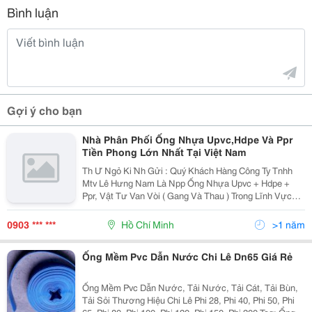
Bình luận
Gợi ý cho bạn
Nhà Phân Phối Ống Nhựa Upvc,Hdpe Và Ppr
Tiền Phong Lớn Nhất Tại Việt Nam
Th Ư Ngỏ Ki ́Nh Gửi : Quý Khách Hàng Công Ty Tnhh
Mtv Lê Hưng Nam Là Npp Ống Nhựa Upvc + Hdpe +
Ppr, Vật Tư Van Vòi ( Gang Và Thau ) Trong Lĩnh Vực
Cấp Thoát Nước Dân Dụng Và Công Nghiệp . Với Bề
Dày Kinh Nghiệm 10 Năm , Có Đội Ngủ Nhân Viên Ch
0903 *** ***
Hồ Chí Minh
>1 năm
Ống Mềm Pvc Dẫn Nước Chi Lê Dn65 Giá Rẻ
Ống Mềm Pvc Dẫn Nước, Tải Nước, Tải Cát, Tải Bùn,
Tải Sỏi Thương Hiệu Chi Lê Phi 28, Phi 40, Phi 50, Phi