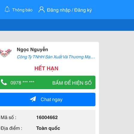
Đăng nhập / Đăng ký
Thông báo
Ngọc Nguyễn
C
ông Ty TNHH Sản Xuất Và Thương Mại Uy Vũ
HẾT HẠN
0978 *** ***
BẤM ĐỂ HIỆN SỐ
Chat ngay
Mã số :
16004662
Địa điểm :
Toàn quốc