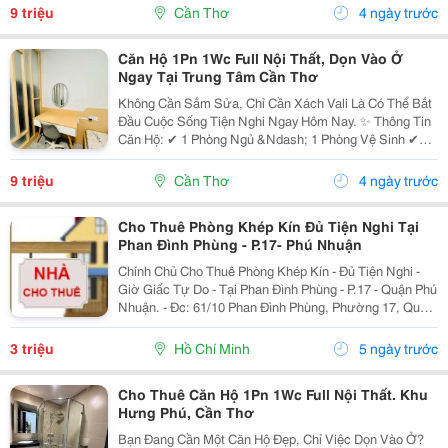
Máy Giặt, Bếp... ✔ Không Gian Sạch Đẹp,...
9 triệu
Cần Thơ
4 ngày trước
Căn Hộ 1Pn 1Wc Full Nội Thất, Dọn Vào Ở
Ngay Tại Trung Tâm Cần Thơ
Không Cần Sắm Sửa, Chỉ Cần Xách Vali Là Có Thể Bắt
Đầu Cuộc Sống Tiện Nghi Ngay Hôm Nay. ✨ Thông Tin
Căn Hộ: ✔ 1 Phòng Ngủ &Ndash; 1 Phòng Vệ Sinh ✔
Full Nội Thất: Sofa, Giường, Tủ, Máy Lạnh, Tủ Lạnh,
Máy Giặt, Bếp... ✔ Không Gian Sạch Đẹp,...
9 triệu
Cần Thơ
4 ngày trước
Cho Thuê Phòng Khép Kín Đủ Tiện Nghi Tại
Phan Đình Phùng - P.17- Phú Nhuận
Chính Chủ Cho Thuê Phòng Khép Kín - Đủ Tiện Nghi -
Giờ Giấc Tự Do - Tại Phan Đình Phùng - P.17 - Quận Phú
Nhuận. - Đc: 61/10 Phan Đình Phùng, Phường 17, Quận
Phú Nhuận, Tp.hcm Phòng Trên Lầu: - Diện Tích:
12M&Sup2;, Có Thêm Gác Lửng 1,2M X...
3 triệu
Hồ Chí Minh
5 ngày trước
Cho Thuê Căn Hộ 1Pn 1Wc Full Nội Thất. Khu
Hưng Phú, Cần Thơ
Bạn Đang Cần Một Căn Hộ Đẹp, Chỉ Việc Dọn Vào Ở?