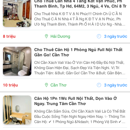
Cho Thuê Căn Nhà 4 Tầng Kđt Vạn Phúc, Ph
Thanh Bình, Tp Hd, 64M2, 3 Ngủ, 4 Vs, Chỉ 8 Tr
Cho Thuê Nhà K Đ T V Ạ N Phúc!!! Chính Ch Ủ C Ầ N
Cho Thuê C Ă N Nhà 4 T Ầ Ng K Đ T V Ạ N Phúc, Ph
Ườ Ng Thanh Bình, Thành Ph Ố H Ả I D Ươ Ng - Nhà
64M2, Xây 4 T Ầ Ng Bao G Ồ M 3 Phòng Ng Ủ , 4 V Ệ
Sinh, Phòng Khách, Phòng B Ế P, Sân Ph Ơ I -...
8 triệu
Hải Dương
3 ngày trước
Cho Thuê Căn Hộ 1 Phòng Ngủ Full Nội Thất
Gần Go! Cần Thơ
Chỉ Cần Xách Vali Vào Ở Với Căn Hộ Đầy Đủ Nội Thất,
Không Gian Hiện Đại, Sạch Đẹp Và Tiện Nghi. Vị Trí
Thuận Tiện: &Bull; Gần Go! Cần Thơ &Bull; Gần Bệnh
Viện, Trường Học, Khu Ăn Uống &Bull; Di Chuyển
Nhanh Đến Trung Tâm Thành Phố Tiện...
10 triệu
Cần Thơ
3 ngày trước
Căn Hộ 1Pn 1Wc Full Nội Thất, Dọn Vào Ở
Ngay. Trung Tâm Cần Thơ
Không Cần Sắm Sửa, Chỉ Cần Xách Vali Là Có Thể Bắt
Đầu Cuộc Sống Tiện Nghi Ngay Hôm Nay. ✨ Thông Tin
Căn Hộ: ✔ 1 Phòng Ngủ &Ndash; 1 Phòng Vệ Sinh ✔
Full Nội Thất: Sofa, Giường, Tủ, Máy Lạnh, Tủ Lạnh,