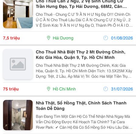
Cho Thuê Căn 2 Ngủ, 2 Vệ Sinh Chung Cư
Trần Hưng Đạo, Tp Hải Dương, 68M2, Căn
Góc, Giá Tốt
Cho Thuê - Chung C Ư Tr Ầ N H Ư Ng Đạ O!!! Chính Ch
Ủ C Ầ N Cho Thuê Lâu Dài C Ă N Chung C Ư 2 Ng Ủ , 2
V Ệ Sinh Kdc Tr Ầ N H Ư Ng Đạ O, Thành Ph Ố H Ả I D
Ươ Ng - Di Ệ N Tích ~68M2, C Ă N Góc - Thi Ế T K Ế 2
Ng Ủ , 2 V Ệ Sinh, View H Ồ B Ạ Ch...
7,5 triệu
Hải Dương
01/08/2026
Cho Thuê Nhà Biệt Thự 2 Mt Đường Chính,
Kdc Gia Hòa, Quận 9, Tp. Hồ Chí Minh
Cho Thuê Nhà Biệt Thự 2 Mt Đường Chính, Kdc Gia
Hòa, Quận 9, Tp. Hồ Chí Minh Diện Tích: 13.5X25M Xây
Dựng: Trệt, 2 Lầu, Áp Mái Vị Trí: Góc Hai Mặt Tiền Trục
Đường Chính Thích Hợp Làm Công Ty, Cho Chuyên Gia
Để Ở, &Hellip;&Hellip;. Giá:...
75 triệu
Hồ Chí Minh
31/07/2026
Nhà Thật, Sổ Hồng Thật, Chính Sách Thanh
Toán Dễ Dàng
Bạn Đang Tìm Một Căn Hộ Có Thể Nhận Nhà Ngay Mà
Vẫn Chủ Động Được Kế Hoạch Tài Chính? Tại Cara
River Park: ✔ Căn Hộ Đã Có Sổ Hồng Sở Hữu Lâu Dài.
✔ Chỉ Thanh Toán 40% Nhận Nhà. ✔ 60% Còn Lại Dàn