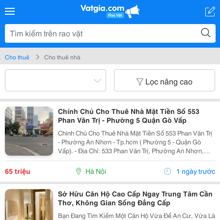
Cho thuê
Cho thuê nhà
Lọc nâng cao
Chính Chủ Cho Thuê Nhà Mặt Tiền Số 553
Phan Văn Trị - Phường 5 Quận Gò Vấp
Chính Chủ Cho Thuê Nhà Mặt Tiền Số 553 Phan Văn Trị
- Phường An Nhơn - Tp.hcm ( Phường 5 - Quận Gò
Vấp). - Địa Chỉ: 533 Phan Văn Trị, Phường An Nhơn,
Đường Phan Văn Trị, Phường 5, Quận Gò Vấp, Tp.hcm
- Nhà Diện Tích 4M X 25M X 5 Tầng. - Nhà...
65 triệu
Hà Nội
1 ngày trước
Sở Hữu Căn Hộ Cao Cấp Ngay Trung Tâm Cần
Thơ, Không Gian Sống Đẳng Cấp
Bạn Đang Tìm Kiếm Một Căn Hộ Vừa Để An Cư, Vừa Là