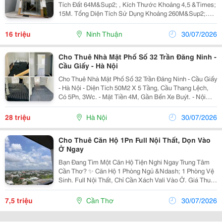
Tích Đất 64M&Sup2; , Kích Thước Khoảng 4,5 &Times;
15M. Tổng Diện Tích Sử Dụng Khoảng 260M&Sup2;.
Kết Cấu Gồm 1 Tầng Trệt, 3 Lầu Và 1 Sân Thượng
Rộng. Mỗi Phòng Đều Có Toilet Bên Trong Tiện Lợi...
16 triệu
Ninh Thuận
30/07/2026
Cho Thuê Nhà Mặt Phố Số 32 Trần Đăng Ninh -
Cầu Giấy - Hà Nội
Cho Thuê Nhà Mặt Phố Số 32 Trần Đăng Ninh - Cầu Giấy
- Hà Nội - Diện Tích 50M2 X 5 Tầng, Cầu Thang Lệch,
Có 5Pn, 3Wc. - Mặt Tiền 4M, Gần Bến Xe Buýt. - Nội
Thất: Có 3 Nóng Lạnh, 5 Điều Hòa. - Tiện Kinh Doanh,
Bán Hàng, Spa, Photo, Nhà Trọ,...
28 triệu
Hà Nội
30/07/2026
Cho Thuê Căn Hộ 1Pn Full Nội Thất, Dọn Vào
Ở Ngay
Bạn Đang Tìm Một Căn Hộ Tiện Nghi Ngay Trung Tâm
Cần Thơ? ✨ Căn Hộ 1 Phòng Ngủ &Ndash; 1 Phòng Vệ
Sinh. Full Nội Thất, Chỉ Cần Xách Vali Vào Ở. Giá Thuê:
7,5 Triệu/Tháng. Hợp Đồng Linh Hoạt Từ 6 Tháng Đến 1
Năm. Tiện Ích Dành Cho Cư...
7,5 triệu
Cần Thơ
30/07/2026