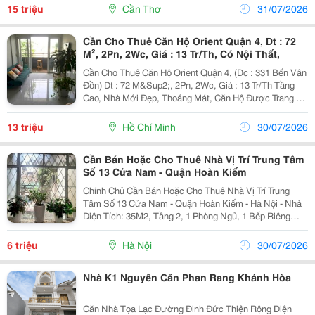
Trải Trong 24 Tháng. ✔ 12 Tháng Đầu Từ...
15 triệu
Cần Thơ
31/07/2026
Cần Cho Thuê Căn Hộ Orient Quận 4, Dt : 72
M², 2Pn, 2Wc, Giá : 13 Tr/Th, Có Nội Thất,
Cần Cho Thuê Căn Hộ Orient Quận 4, (Dc : 331 Bến Vân
Đồn) Dt : 72 M&Sup2;, 2Pn, 2Wc, Giá : 13 Tr/Th Tầng
Cao, Nhà Mới Đẹp, Thoáng Mát, Căn Hộ Được Trang Bị
Đầy Đủ Có Nội Thất,
13 triệu
Hồ Chí Minh
30/07/2026
Cần Bán Hoặc Cho Thuê Nhà Vị Trí Trung Tâm
Số 13 Cửa Nam - Quận Hoàn Kiếm
Chính Chủ Cần Bán Hoặc Cho Thuê Nhà Vị Trí Trung
Tâm Số 13 Cửa Nam - Quận Hoàn Kiếm - Hà Nội - Nhà
Diện Tích: 35M2, Tầng 2, 1 Phòng Ngủ, 1 Bếp Riêng
Biệt. - Tiện Nghi: Có Nóng Lạnh, Điều Hoà, Khép Kín,
Điện Nước, Đèn Điện Đầy Đủ. - Phố Đông...
6 triệu
Hà Nội
30/07/2026
Nhà K1 Nguyên Căn Phan Rang Khánh Hòa
Căn Nhà Tọa Lạc Đường Đinh Đức Thiện Rộng Diện