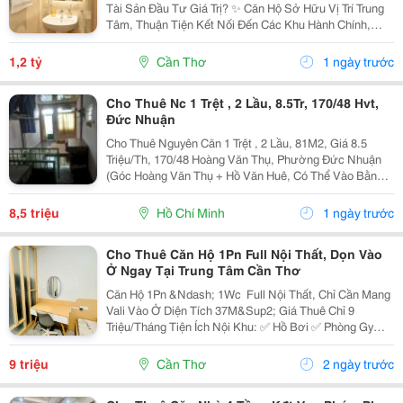
Tài Sản Đầu Tư Giá Trị? ✨ Căn Hộ Sở Hữu Vị Trí Trung
Tâm, Thuận Tiện Kết Nối Đến Các Khu Hành Chính,
Trường Học, Bệnh Viện, Trung Tâm Thương Mại Và Các
Tiện Ích Thiết Yếu. Điểm Nổi Bật: ...
1,2 tỷ
Cần Thơ
1 ngày trước
Cho Thuê Nc 1 Trệt , 2 Lầu, 8.5Tr, 170/48 Hvt,
Đức Nhuận
Cho Thuê Nguyên Căn 1 Trệt , 2 Lầu, 81M2, Giá 8.5
Triệu/Th, 170/48 Hoàng Văn Thụ, Phường Đức Nhuận
(Góc Hoàng Văn Thụ + Hồ Văn Huê, Có Thể Vào Bằng
Hẽm 44 Hồ Văn Huê) Nội Thất Đầy Đủ: 2 Máy Lạnh, 2
Máy Nước Nóng, 1 Bồn Tắm, Điện Nước Chính. Gần...
8,5 triệu
Hồ Chí Minh
1 ngày trước
Cho Thuê Căn Hộ 1Pn Full Nội Thất, Dọn Vào
Ở Ngay Tại Trung Tâm Cần Thơ
Căn Hộ 1Pn &Ndash; 1Wc ️ Full Nội Thất, Chỉ Cần Mang
Vali Vào Ở Diện Tích 37M&Sup2; Giá Thuê Chỉ 9
Triệu/Tháng Tiện Ích Nội Khu: ✅ Hồ Bơi ✅ Phòng Gym
✅ Công Viên Ven Sông ✅ Khu Vui Chơi Trẻ Em ✅ Bảo
Vệ 24/7, Thẻ Từ An Toàn ✅ Gần Siêu Thị, Trường
9 triệu
Cần Thơ
2 ngày trước
Học,...