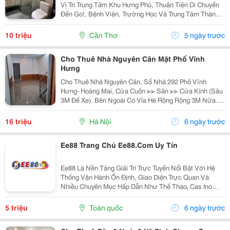
Vị Trí Trung Tâm Khu Hưng Phú, Thuận Tiện Di Chuyển
Đến Go!, Bệnh Viện, Trường Học Và Trung Tâm Thành
Phố. Tiện Ích Nội Khu: ✔ Hồ Bơi ✔ Phòng Gym ✔ Công
Viên ✔ Hầm Đỗ Xe ✔ Bảo Vệ 24/7...
10 triệu
Cần Thơ
5 ngày trước
Cho Thuê Nhà Nguyên Căn Mặt Phố Vĩnh
Hưng
Cho Thuê Nhà Nguyên Căn, Số Nhà 292 Phố Vĩnh
Hưng- Hoàng Mai, Cửa Cuốn ≫≫ Sân ≫≫ Cửa Kính (Sâu
3M Để Xe). Bên Ngoài Có Vỉa Hè Rộng Rộng 3M Nữa.
Mặt Bằng Sàn ~ 100M2 Vừa Ở Vừa Kinh Doanh. Nhà 2
Tầng. Mỗi Tầng 1 Nhà Vệ Sinh. Đã Có Đầy Đủ...
16 triệu
Hà Nội
6 ngày trước
Ee88 Trang Chủ Ee88.Com Uy Tín
Ee88 Là Nền Tảng Giải Trí Trực Tuyến Nổi Bật Với Hệ
Thống Vận Hành Ổn Định, Giao Diện Trực Quan Và
Nhiều Chuyên Mục Hấp Dẫn Như Thể Thao, Cas Ino
Trực Tuyến Cùng Các Trò Chơi Hiện Đại. Tốc Độ Xử Lý
Nhanh Và Trải Nghiệm Mượt Mà Trên Nhiều Thiết Bị...
5 triệu
Toàn quốc
6 ngày trước