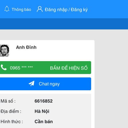
Đăng nhập / Đăng ký
Thông báo
Anh Đĩnh
0965 *** ***
BẤM ĐỂ HIỆN SỐ
Chat ngay
Mã số :
6616852
Địa điểm :
Hà Nội
Hình thức :
Cần bán