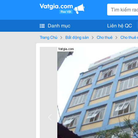
Danh mục
Liên hệ QC
Trang Chủ
Bất động sản
Cho thuê
Cho thuê 