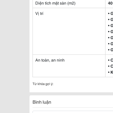
Diện tích mặt sàn (m2)
40
Vị trí
• 
• 
• 
• 
• 
• 
• 
An toàn, an ninh
• 
• 
• 
Từ khóa gợi ý:
Bình luận