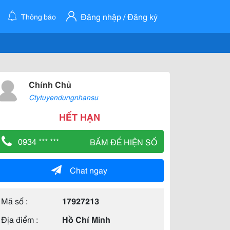
Đăng nhập / Đăng ký
Thông báo
Chính Chủ
Ctytuyendungnhansu
HẾT HẠN
0934 *** ***
BẤM ĐỂ HIỆN SỐ
Chat ngay
Mã số :
17927213
Địa điểm :
Hồ Chí Minh