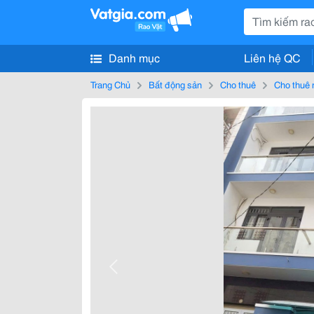
Danh mục
Liên hệ QC
Trang Chủ
Bất động sản
Cho thuê
Cho thuê 