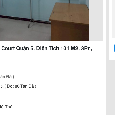
Court Quận 5, Diện Tích 101 M2, 3Pn,
Tản Đà )
, ( Dc : 86 Tản Đà )
ội Thất,