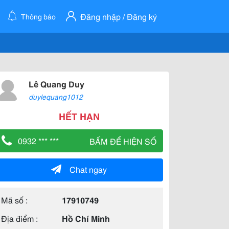
Đăng nhập / Đăng ký
Thông báo
Lê Quang Duy
duylequang1012
HẾT HẠN
0932 *** ***
BẤM ĐỂ HIỆN SỐ
Chat ngay
Mã số :
17910749
Địa điểm :
Hồ Chí Minh