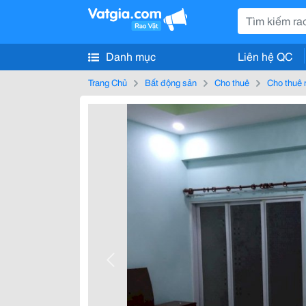
Danh mục
Liên hệ QC
Trang Chủ
Bất động sản
Cho thuê
Cho thuê 