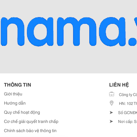
THÔNG TIN
LIÊN HỆ
Giới thiệu
Công ty C
Hướng dẫn
HN: 102 T
➤
Quy chế hoạt động
Số GCNĐKD
➤
Cơ chế giải quyết tranh chấp
Nơi cấp: S
Chính sách bảo vệ thông tin