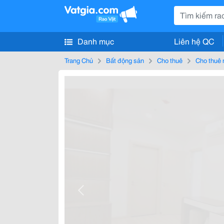
Danh mục
Liên hệ QC
Trang Chủ
Bất động sản
Cho thuê
Cho thuê 