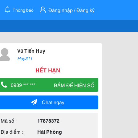
Đăng nhập / Đăng ký
Thông báo
Vũ Tiến Huy
Huy311
HẾT HẠN
0989 *** ***
BẤM ĐỂ HIỆN SỐ
Chat ngay
Mã số :
17878372
Địa điểm :
Hải Phòng