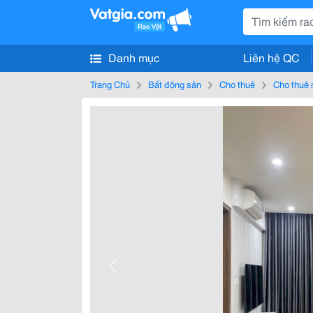
Danh mục
Liên hệ QC
Trang Chủ
Bất động sản
Cho thuê
Cho thuê 