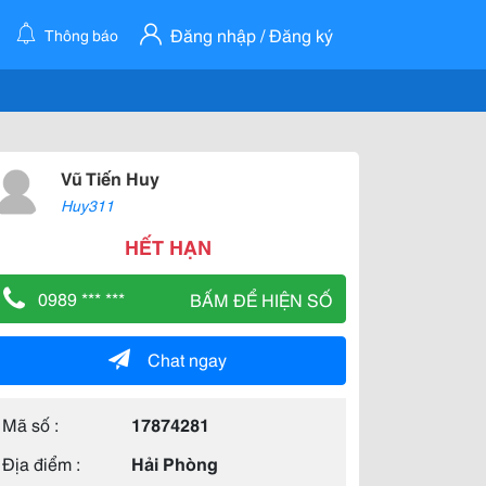
Đăng nhập / Đăng ký
Thông báo
Vũ Tiến Huy
Huy311
HẾT HẠN
0989 *** ***
BẤM ĐỂ HIỆN SỐ
Chat ngay
Mã số :
17874281
Địa điểm :
Hải Phòng