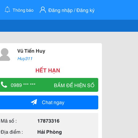
Đăng nhập / Đăng ký
Thông báo
Vũ Tiến Huy
Huy311
HẾT HẠN
0989 *** ***
BẤM ĐỂ HIỆN SỐ
Chat ngay
Mã số :
17873316
Địa điểm :
Hải Phòng