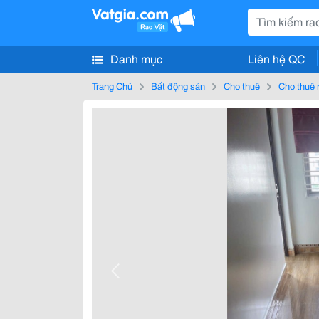
Danh mục
Liên hệ QC
Trang Chủ
Bất động sản
Cho thuê
Cho thuê 