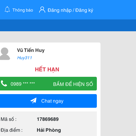
Đăng nhập / Đăng ký
Thông báo
Vũ Tiến Huy
Huy311
HẾT HẠN
0989 *** ***
BẤM ĐỂ HIỆN SỐ
Chat ngay
Mã số :
17869689
Địa điểm :
Hải Phòng