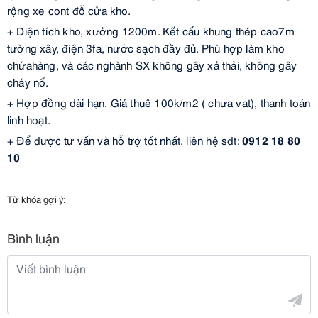
rộng xe cont đỗ cửa kho
.
+
Diện tích kho
, xưởng
1200m
.
Kết cấu khung thép cao
7m
tường xây, điện 3fa, nước sạch đầy đủ. Phù hợp làm kho
chứa
hàng, và các nghành SX không gây xả thải, không gây
cháy nổ.
+
Hợp đồng dài hạn
.
Giá thuê 100k
/m2
( chưa vat), thanh toán
linh hoạt.
+ Để được tư vấn và hỗ trợ tốt nhất, liên hệ sđt:
0912 18 80
10
Từ khóa gợi ý:
Bình luận