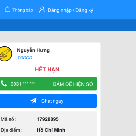
Đăng nhập / Đăng ký
Thông báo
Nguyễn Hưng
TGDCD
HẾT HẠN
0931 *** ***
BẤM ĐỂ HIỆN SỐ
Chat ngay
Mã số :
17928895
Địa điểm :
Hồ Chí Minh