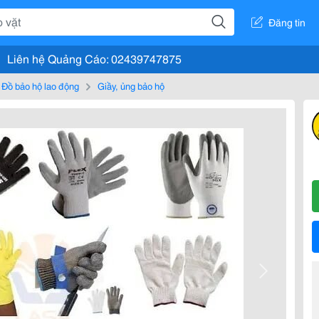
Đăng tin
Liên hệ Quảng Cáo: 02439747875
Đồ bảo hộ lao động
Giầy, ủng bảo hộ