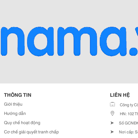
THÔNG TIN
LIÊN HỆ
Giới thiệu
Công ty C
Hướng dẫn
HN: 102 T
➤
Quy chế hoạt động
Số GCNĐKD
➤
Cơ chế giải quyết tranh chấp
Nơi cấp: S