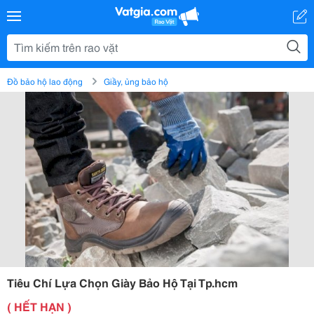
Đồ bảo hộ lao động
Giầy, ủng bảo hộ
Tiêu Chí Lựa Chọn Giày Bảo Hộ Tại Tp.hcm
( HẾT HẠN )