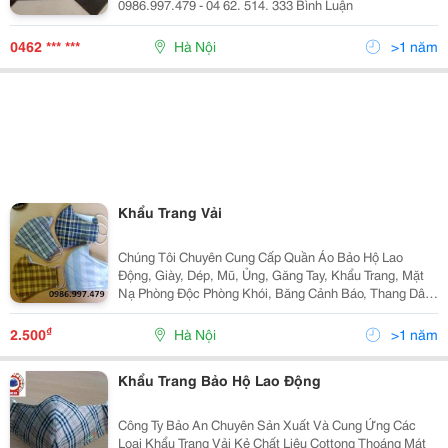
0986.997.479 - 04 62. 514. 333 Bình Luận
0462 *** ***
Hà Nội
>1 năm
Khẩu Trang Vải
Chúng Tôi Chuyên Cung Cấp Quần Áo Bảo Hộ Lao
Động, Giày, Dép, Mũ, Ủng, Găng Tay, Khẩu Trang, Mặt
Nạ Phòng Độc Phòng Khói, Băng Cảnh Báo, Thang Dây,
Dây An Toàn, Vệ Sinh Công Nghiệp, Giẻ Lau Trắng , Giẻ
Lau Màu, Và Các Thiết Bị Phòng Cháy Chữa Cháy,..
₫
2.500
Hà Nội
>1 năm
Khẩu Trang Bảo Hộ Lao Động
Công Ty Bảo An Chuyên Sản Xuất Và Cung Ứng Các
Loại Khẩu Trang Vải Kẻ Chất Liệu Cottong Thoáng Mát