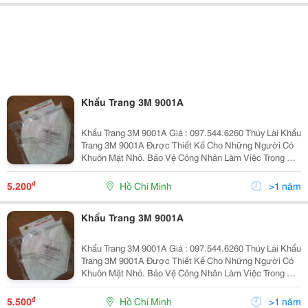
Khẩu Trang 3M 9001A
Khẩu Trang 3M 9001A Giá : 097.544.6260 Thúy Lài Khẩu
Trang 3M 9001A Được Thiết Kế Cho Những Người Có
Khuôn Mặt Nhỏ. Bảo Vệ Công Nhân Làm Việc Trong Môi
Trường Hóa Chất. Thoải Mái Và Dễ Dàng Sử Dụng Giúp
Công Nhân Kéo Dài Thời Gian Làm Việc K
₫
5.200
Hồ Chí Minh
>1 năm
Khẩu Trang 3M 9001A
Khẩu Trang 3M 9001A Giá : 097.544.6260 Thúy Lài Khẩu
Trang 3M 9001A Được Thiết Kế Cho Những Người Có
Khuôn Mặt Nhỏ. Bảo Vệ Công Nhân Làm Việc Trong Môi
Trường Hóa Chất. Thoải Mái Và Dễ Dàng Sử Dụng Giúp
Công Nhân Kéo Dài Thời Gian Làm Việc K
₫
5.500
Hồ Chí Minh
>1 năm