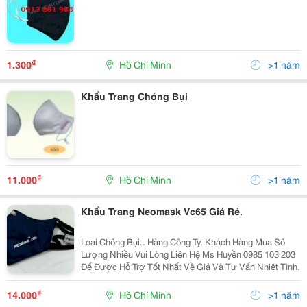
₫
1.300
Hồ Chí Minh
>1 năm
Khẩu Trang Chóng Bụi
₫
11.000
Hồ Chí Minh
>1 năm
Khẩu Trang Neomask Vc65 Giá Rẻ.
Loại Chống Bụi.. Hàng Công Ty. Khách Hàng Mua Số
Lượng Nhiều Vui Lòng Liên Hệ Ms Huyền 0985 103 203
Để Được Hỗ Trợ Tốt Nhất Về Giá Và Tư Vấn Nhiệt Tình.
₫
14.000
Hồ Chí Minh
>1 năm