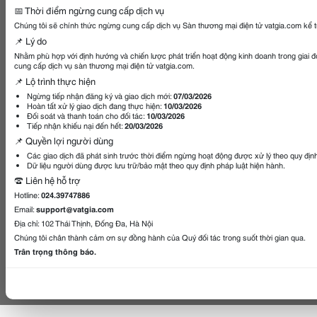
📅 Thời điểm ngừng cung cấp dịch vụ
Chúng tôi sẽ chính thức ngừng cung cấp dịch vụ Sàn thương mại điện tử vatgia.com kể 
📌 Lý do
Nhằm phù hợp với định hướng và chiến lược phát triển hoạt động kinh doanh trong giai 
cung cấp dịch vụ sàn thương mại điện tử vatgia.com.
📌 Lộ trình thực hiện
Ngừng tiếp nhận đăng ký và giao dịch mới:
07/03/2026
Hoàn tất xử lý giao dịch đang thực hiện:
10/03/2026
Đối soát và thanh toán cho đối tác:
10/03/2026
Tiếp nhận khiếu nại đến hết:
20/03/2026
📌 Quyền lợi người dùng
Các giao dịch đã phát sinh trước thời điểm ngừng hoạt động được xử lý theo quy địn
Dữ liệu người dùng được lưu trữ/bảo mật theo quy định pháp luật hiện hành.
☎️ Liên hệ hỗ trợ
Hotline:
024.39747886
Email:
support@vatgia.com
Địa chỉ: 102 Thái Thịnh, Đống Đa, Hà Nội
Chúng tôi chân thành cảm ơn sự đồng hành của Quý đối tác trong suốt thời gian qua.
Trân trọng thông báo.