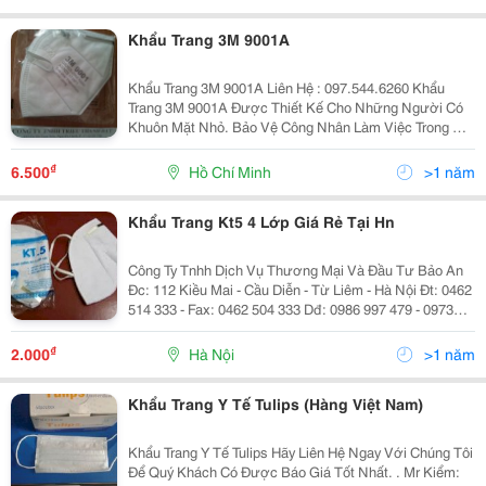
Khẩu Trang 3M 9001A
Khẩu Trang 3M 9001A Liên Hệ : 097.544.6260 Khẩu
Trang 3M 9001A Được Thiết Kế Cho Những Người Có
Khuôn Mặt Nhỏ. Bảo Vệ Công Nhân Làm Việc Trong Môi
Trường Hóa Chất. Thoải Mái Và Dễ Dàng Sử Dụng Giúp
Công Nhân Kéo Dài Thời Gian Làm Việc Khi
₫
6.500
Hồ Chí Minh
>1 năm
Khẩu Trang Kt5 4 Lớp Giá Rẻ Tại Hn
Công Ty Tnhh Dịch Vụ Thương Mại Và Đầu Tư Bảo An
Đc: 112 Kiều Mai - Cầu Diễn - Từ Liêm - Hà Nội Đt: 0462
514 333 - Fax: 0462 504 333 Dđ: 0986 997 479 - 0973
595 186 Email: Baoholaodongbaoan112@Gmail.com
Website: Baoholaodongbaoan.vn
₫
2.000
Hà Nội
>1 năm
Khẩu Trang Y Tế Tulips (Hàng Việt Nam)
Khẩu Trang Y Tế Tulips Hãy Liên Hệ Ngay Với Chúng Tôi
Để Quý Khách Có Được Báo Giá Tốt Nhất. . Mr Kiểm: