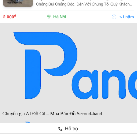
Chống Bụi Chống Độc. Đến Với Chúng Tôi Quý Khách
Hàng Sẽ Có Được Sự Lựa Chọn Tốt Nhất. Thông Tin
Chi Tiết Vui Lòng Liên Hệ. Công Ty Tnhh Bhlđ
₫
2.000
Hà Nội
>1 năm
Hỗ trợ