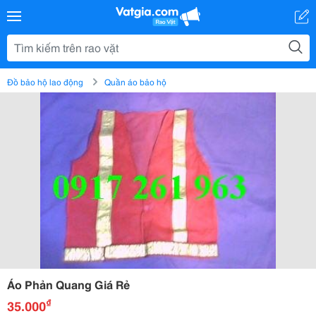
Đồ bảo hộ lao động
Quần áo bảo hộ
Áo Phản Quang Giá Rẻ
₫
35.000