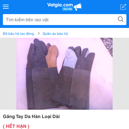
Đồ bảo hộ lao động
Quần áo bảo hộ
Găng Tay Da Hàn Loại Dài
( HẾT HẠN )