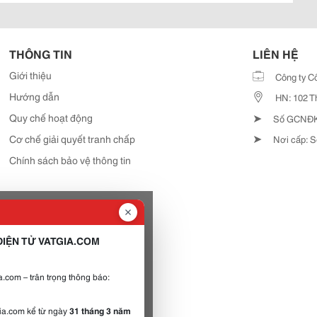
THÔNG TIN
LIÊN HỆ
Giới thiệu
Công ty C
Hướng dẫn
HN: 102 T
➤
Quy chế hoạt động
Số GCNĐKD
➤
Cơ chế giải quyết tranh chấp
Nơi cấp: S
Chính sách bảo vệ thông tin
IỆN TỬ VATGIA.COM
.com – trân trọng thông báo:
gia.com kể từ ngày
31 tháng 3 năm