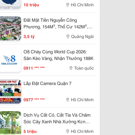
10 triệu
Hồ Chí Minh
Đất Mặt Tiền Nguyễn Công
Phương, 154M², Thổ Cư 142M²,
Kinh Doanh Đẹp, Giá Tốt
3,5 tỷ
Quảng Ngãi
O8 Cháy Cùng World Cup 2026:
Săn Kèo Vàng, Nhận Thưởng 188K
0911 *** ***
Toàn quốc
Lắp Đặt Camera Quận 7
0977 *** ***
Hồ Chí Minh
Dịch Vụ Cắt Cỏ, Cắt Tỉa Và Chăm
Sóc Cây Xanh Nhà Xưởng Kcn
Bình Dương
5 triệu
Hồ Chí Minh