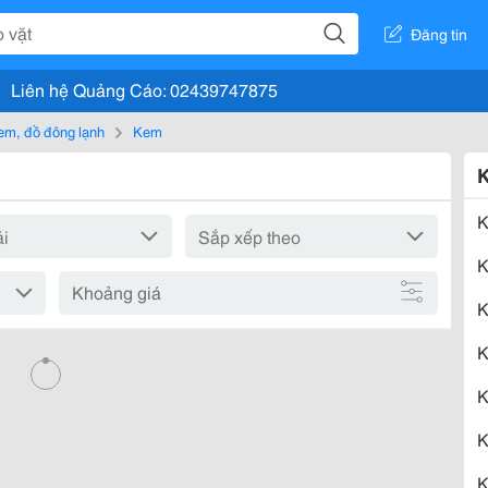
Đăng tin
Liên hệ Quảng Cáo: 02439747875
em, đồ đông lạnh
Kem
K
K
Khoảng giá
K
K
K
K
K