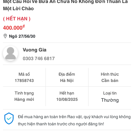
Một Câu Hỏi Về Bữa Ăn Chưa Nó Không Đơn Thuần Là
Một Lời Chào
( HẾT HẠN )
₫
400.000
Ngõ 27/56/30
Vuong Gia
0303 746 6817
Mã số
Địa điểm
Hình thức
17858743
Hà Nội
Cần bán
Tình trạng
Hết hạn
Loại tin
Hàng mới
10/08/2025
Thường
Để mua hàng an toàn trên Rao vặt, quý khách vui lòng không
thực hiện thanh toán trước cho người đăng tin!